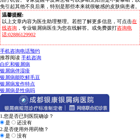
免引起其他不良后果，特别是那些本来就很敏感的皮肤病患者。
温馨提醒:
以上文章内容为医生助理整理。若想了解更多信息，可点击
在
线咨询
，专业银屑病医生为您在线解答。或免费拨打
咨询电
话:02886129902
手机咨询
电话预约
推荐阅读
手机咨询
白疕和银屑病
银屑病伴湿疹
银屑病能吃鲜毛豆
银屑病发作特点
银屑病是性病吗
1.您是否已到医院确诊？
是
还没有
2.是否使用外用药物？
是
没有