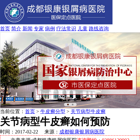
首页
简介
新闻
专家
病例
疗法
常识
儿童
路线
咨询
当前位置：
首页
>
牛皮癣分型
>
关节病型牛皮癣
关节病型牛皮癣如何预防
时间：2017-02-22 来源：
成都银康银屑病医院