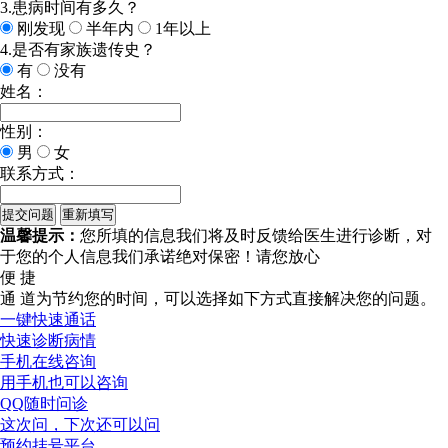
3.患病时间有多久？
刚发现
半年内
1年以上
4.是否有家族遗传史？
有
没有
姓名：
性别：
男
女
联系方式：
温馨提示：
您所填的信息我们将及时反馈给医生进行诊断，对
于您的个人信息我们承诺绝对保密！请您放心
便 捷
通 道
为节约您的时间，可以选择如下方式直接解决您的问题。
一键快速通话
快速诊断病情
手机在线咨询
用手机也可以咨询
QQ随时问诊
这次问，下次还可以问
预约挂号平台