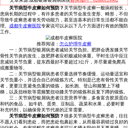
文章来源:成都银康银屑病医院
咨询预约：02886129902
关节病型牛皮癣如何预防？
关节病型牛皮癣一般病程较长，
患病长期的过程中，有许多患者的关节会发生变形、畸形，不但
导致牛皮癣患者丧失劳动能力，甚至连基本的日常生活都不能自
理。
成都牛皮癣医院
专家说可以从以下几个方面进行有效的预防
工作。
推荐阅读：
怎么护理牛皮癣
一：关节病型银屑病患者减轻关节负担。肥胖会诱发膝关节
骨性关节炎的发生，故肥胖者应积极减轻体重。平时生活中应注
意减轻关节负重，提东西最好不要超过3公斤，并尽量避免爬高
或搬重物等。
二：关节病型银屑病患者尽量选择节奏缓慢、运动量适宜和
关节负重小，并适合自己的锻炼方式。特别是已患有骨性关节炎
者，更要注意避免负重的锻炼， 如长跑、登山和频繁上下楼
梯，以及扭秧歌等需频繁扭动膝关节的锻炼和反复下蹲的锻炼。
三：关节病型银屑病患者注意营养平衡，多食富含胶原蛋白
和钙的食品， 如牛奶、蛋类、豆制品、蔬菜和水果，必要时要
补充钙剂，以确保骨关节代谢的正常需要。
关节病型牛皮癣如何预防？
很多关节病型牛皮癣患者，往往
不愿人们看到患处，而把患处包裹起来，从而最容易错过良好的
治疗机会。专家提醒牛皮癣患者可以多晒太阳但是不要暴晒，以