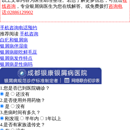
以上文章内容为医生助理整理。若想了解更多信息，可点击
在
线咨询
，专业银屑病医生为您在线解答。或免费拨打
咨询电
话:02886129902
手机咨询
电话预约
推荐阅读
手机咨询
白疕和银屑病
银屑病伴湿疹
银屑病能吃鲜毛豆
银屑病发作特点
银屑病是性病吗
1.您是否已到医院确诊？
是
还没有
2.是否使用外用药物？
是
没有
3.患病时间有多久？
刚发现
半年内
1年以上
4.是否有家族遗传史？