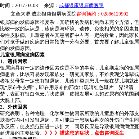
时间：2017-03-03 来源：
成都银康银屑病医院
文章来源:成都银康银屑病医院
咨询预约：02886129902
银屑病的发病原因很复杂，其确切的发病机制尚未完全弄清，但
比较一致的认识是，该病是与环境、遗传、免疫相关的多因素复
杂性皮肤病。儿童患者在其患者群中占有一定的数量，因此家长
们对孩子做好疾病的日常预防十分有必要，首先要了解儿童银屑
病的发病原因。
儿童银屑病发病因素
1、遗传因素
银屑病具有一定的遗传因素这是不争的事实，儿童期发病的银屑
病患者，比较容易发现家族史，研究其家族，不难发现父母辈或
者祖父母辈一定患有银屑病。儿该种类别患儿一般在婴儿期就出
现“尿布牛皮癣”，即在用尿布的部位出现暗红色斑片，界限清
楚，表面有银白色云片状皮屑，皮损发展可以超过尿布的范围到
大腿上部。
2、外伤因素
研究表明，各种物理、化学和生物因素所致的儿童患者的外部皮
肤损伤均可引发银屑病，并可能由于患病后再次的外伤而产生同
形反应，使皮损范围进一步扩大，同形反应是导致银屑病病症蔓
延进展的主要因素。
》》》描述您的症状，点击咨询医生