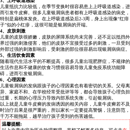
3、上呼吸道感染
儿童抵抗力比较低，在季节变换时很容易患上上呼吸道感染，进
而引发牛皮癣。很多儿童银屑病患者都有上呼吸道感染的病史，
特别是扁桃体发炎。在上呼吸道感染后2-3周，身上出现像“红痱
子”似的小红疹，这很可能是银屑病的开端。
4、皮肤刺激
儿童的皮肤很娇嫩，皮肤的屏障系统尚未完善，还不足以抵挡外
界过强的刺激侵害，他们的皮肤不宜接受过多的刺激，一旦受到
外部过强的刺激影响后，受刺激的部位很容易出现银屑病病症。
5、生活饮食因素
随着现代生活水平的不断提高，很多儿童出现肥胖症，不规律的
生活作息和不健康的饮食习惯很容易导致儿童免疫系统功能障
碍，进而引发银屑病。
6、心理因素
儿童银屑病的发病跟孩子的心理因素也有着密切的关系。父母离
异、家庭不和、在学校经常受批评等等，都会导致孩子心理负担
过重，长期的心理压力导致内部系统失衡，引起银屑病。
以上就是儿童牛皮癣的发病诱因的相关内容，儿童牛皮癣若不及
时治疗后果是很严重的，所以家长一定要提高警惕，注意防范，
千万不能拖延，越早治疗孩子受到的伤害越低。
温馨提醒: