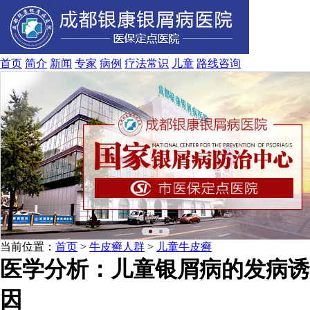
首页
简介
新闻
专家
病例
疗法
常识
儿童
路线
咨询
当前位置：
首页
>
牛皮癣人群
>
儿童牛皮癣
医学分析：儿童银屑病的发病诱
因