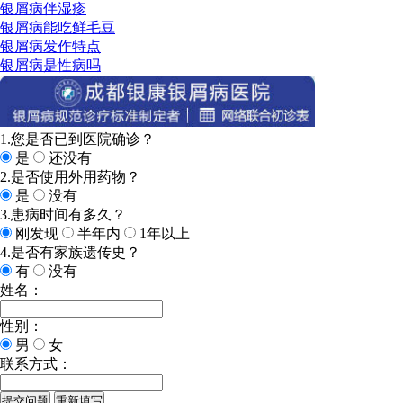
银屑病伴湿疹
银屑病能吃鲜毛豆
银屑病发作特点
银屑病是性病吗
1.您是否已到医院确诊？
是
还没有
2.是否使用外用药物？
是
没有
3.患病时间有多久？
刚发现
半年内
1年以上
4.是否有家族遗传史？
有
没有
姓名：
性别：
男
女
联系方式：