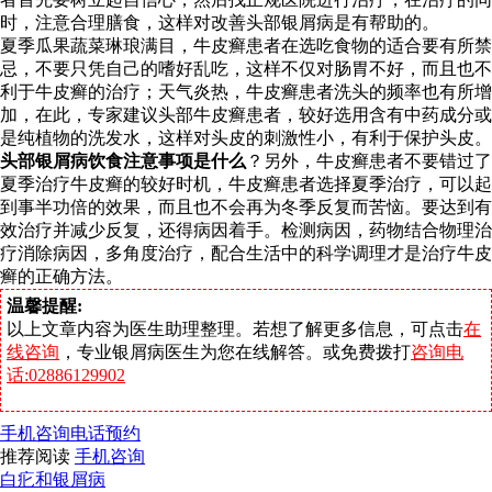
时，注意合理膳食，这样对改善头部银屑病是有帮助的。
夏季瓜果蔬菜琳琅满目，牛皮癣患者在选吃食物的适合要有所禁
忌，不要只凭自己的嗜好乱吃，这样不仅对肠胃不好，而且也不
利于牛皮癣的治疗；天气炎热，牛皮癣患者洗头的频率也有所增
加，在此，专家建议头部牛皮癣患者，较好选用含有中药成分或
是纯植物的洗发水，这样对头皮的刺激性小，有利于保护头皮。
头部银屑病饮食注意事项是什么
？另外，牛皮癣患者不要错过了
夏季治疗牛皮癣的较好时机，牛皮癣患者选择夏季治疗，可以起
到事半功倍的效果，而且也不会再为冬季反复而苦恼。要达到有
效治疗并减少反复，还得病因着手。检测病因，药物结合物理治
疗消除病因，多角度治疗，配合生活中的科学调理才是治疗牛皮
癣的正确方法。
温馨提醒:
以上文章内容为医生助理整理。若想了解更多信息，可点击
在
线咨询
，专业银屑病医生为您在线解答。或免费拨打
咨询电
话:02886129902
手机咨询
电话预约
推荐阅读
手机咨询
白疕和银屑病