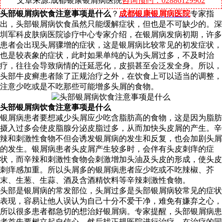
文章来源:成都银康银屑病医院
咨询预约：02886129902
头部银屑病饮食注意事项是什么
？
成都银康银屑病医院
专家指
出，头部银屑病饮食虽然只能缓解症状，但也是不可缺少的。深
圳军科皮肤病医院诊疗中心专家介绍，在银屑病发病初期，许多
患者会出现头屑骤增的症状，这是银屑病比较常见的初发症状，
也是较表象的症状，此时如果单纯的认为头屑过多，不及时治
疗，往往会导致病情的迁延恶化，皮损甚至会泛发全身。所以，
头部牛皮癣患者除了正规治疗之外，在饮食上可以适当的调整，
注意少吃或是不吃那些可能增多头屑的食物。
头部银屑病饮食注意事项是什么
银屑病患者要想减少头屑应少吃含脂肪高的食物，这是因为脂肪
摄入过多会使皮脂腺分泌皮脂过多，从而加快头皮屑的产生。辛
辣和刺激性食物不但会诱发银屑病的发生和反复，也会加剧头屑
的发生。银屑病患者头皮屑产生较多时，会伴有头皮刺痒的症
状，而辛辣和刺激性食物会刺激增加头油及头皮的形成，使头皮
刺痒感加重。所以头屑多的银屑病患者应少吃或不吃辣椒、芥
末、生葱、生蒜、酒及含酒精饮料等辛辣刺激性食物。
头部是银屑病的常发部位，头屑过多是头部银屑病较常见的症状
表现，容易让他人误认为自己十分不爱干净，难免有嫌弃之心，
所以很多患者都急切的想治好银屑病。专家提醒，头部银屑病患
者首先要树立起自信心，然后找正规医院进行治疗，在治疗的同