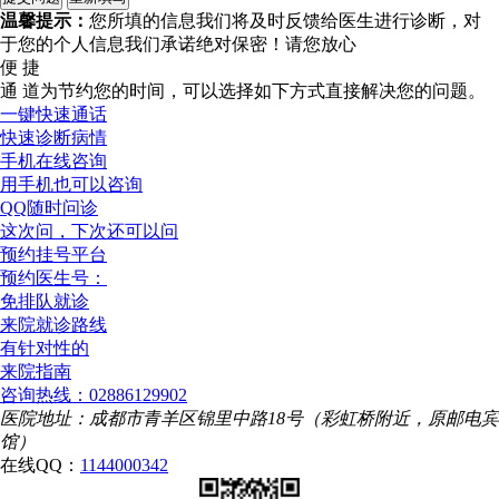
温馨提示：
您所填的信息我们将及时反馈给医生进行诊断，对
于您的个人信息我们承诺绝对保密！请您放心
便 捷
通 道
为节约您的时间，可以选择如下方式直接解决您的问题。
一键快速通话
快速诊断病情
手机在线咨询
用手机也可以咨询
QQ随时问诊
这次问，下次还可以问
预约挂号平台
预约医生号：
免排队就诊
来院就诊路线
有针对性的
来院指南
咨询热线：02886129902
医院地址：成都市青羊区锦里中路18号（彩虹桥附近，原邮电宾
馆）
在线QQ：
1144000342