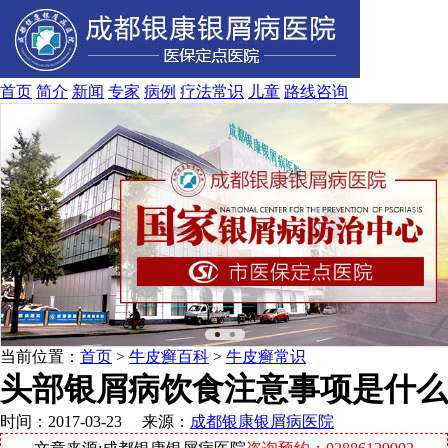
首页
简介
新闻
专家
病例
疗法
常识
儿童
路线
咨询
当前位置：
首页
>
牛皮癣百科
>
牛皮癣常识
头部银屑病饮食注意事项是什么
时间：2017-03-23 来源：
成都银康银屑病医院