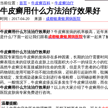
当前位置：
首页
>
牛皮癣百科
>
牛皮癣治疗
牛皮癣用什么方法治疗效果好
时间：2017-04-20 来源：
成都银康银屑病医院
牛皮癣用什么方法治疗效果好
？牛皮癣发病的机率极高，近年来
是什么?下面一起让我们跟着
成都银康银屑病医院
专家一起来了
牛皮癣用什么方法治疗效果好
医院专家指出牛皮癣的发病存在多种因素，长期的治疗需要时间
癣表现出来的症状是在皮肤上出现面积大小不一的绿豆大小的红
虽然牛皮癣没有直接威胁到生命的危害，但是关于患者的心理影
药物胡乱使用可能不但不能治愈疾病，还轻易引起副作用，耽搁
发稳定，发觉感染迹象应立刻进行各项检察，以明确诊断并使
药。一般情况下，牛皮癣皮疹反应多发生于牛皮癣活动期，而在
牛皮癣用什么方法治疗效果好
？以上向大家介绍了牛皮癣用什么
医院皮肤病专家免费进行咨询。
温馨提醒: