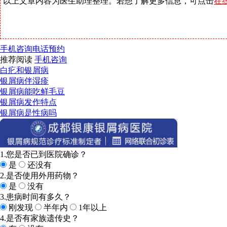
以上文章内容为医生助理整理。若想了解更多信息，可点击
在
手机咨询
电话预约
推荐阅读
手机咨询
白疕和银屑病
银屑病伴湿疹
银屑病能吃鲜毛豆
银屑病发作特点
银屑病是性病吗
1.您是否已到医院确诊？
是
还没有
2.是否使用外用药物？
是
没有
3.患病时间有多久？
刚发现
半年内
1年以上
4.是否有家族遗传史？