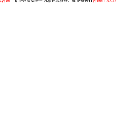
线咨询
，专业银屑病医生为您在线解答。或免费拨打
咨询电话:0288