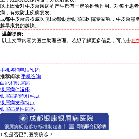
以上因素对牛皮癣疾病的产生都有一定的推动作用。对每个患
病，有效防止疾病复发。
成都牛皮癣最权威医院!成都银康银屑病医院专家称，牛皮癣患
越早康复的越快。
温馨提醒:
以上文章内容为医生助理整理。若想了解更多信息，可点击
在
手机咨询
电话预约
推荐阅读
手机咨询
白疕和银屑病
银屑病伴湿疹
银屑病能吃鲜毛豆
银屑病发作特点
银屑病是性病吗
1.您是否已到医院确诊？