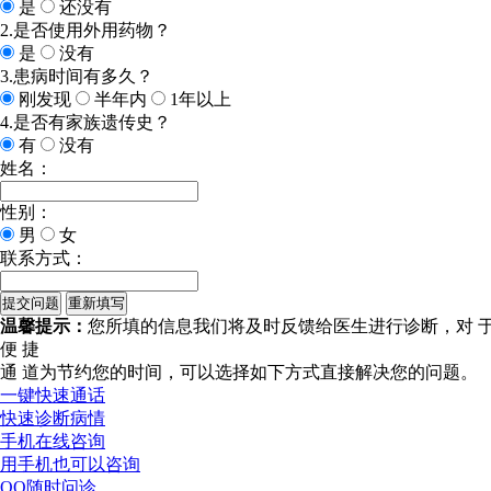
是
还没有
2.是否使用外用药物？
是
没有
3.患病时间有多久？
刚发现
半年内
1年以上
4.是否有家族遗传史？
有
没有
姓名：
性别：
男
女
联系方式：
温馨提示：
您所填的信息我们将及时反馈给医生进行诊断，对 
便 捷
通 道
为节约您的时间，可以选择如下方式直接解决您的问题。
一键快速通话
快速诊断病情
手机在线咨询
用手机也可以咨询
QQ随时问诊