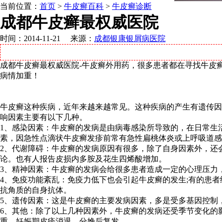
当前位置：
首页
>
牛皮癣百科
>
牛皮癣诊断
成都牛皮癣最权威医院
时间：2014-11-21 来源：
成都银康银屑病医院
成都牛皮癣最权威医院-牛皮癣外用药，很多患者都在寻找牛皮
病情加重！
牛皮癣这种疾病，近年来越来越常见。这种疾病的产生有遗传因
响因素主要有以下几种。
1、感染因素：牛皮癣的发病是由病毒感染所导致的，在日常生
素，因急性点滴状牛皮癣发疹前常有急性扁桃体炎或上呼吸道感
2、代谢障碍：牛皮癣的发病原因有很多，除了自身因素外，还
论。也有人报告皮损内多胺及花生四烯酸增加。
3、精神因素：牛皮癣的发病会给很多患者造成一定的心理压力
4、免疫功能紊乱：免疫力低下也会引起牛皮癣的发生;有的患者细胞
抗角质的自身抗体。
5、遗传因素：这是牛皮癣的主要发病因素，多是受多基因控制
6、其他：除了以上几种因素外，牛皮癣的发病还受季节变化的
重，妊娠期皮疹消退，分娩后复发。