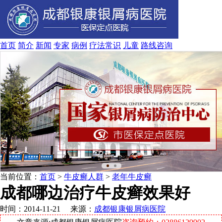
首页
简介
新闻
专家
病例
疗法
常识
儿童
路线
咨询
当前位置：
首页
>
牛皮癣人群
>
老年牛皮癣
成都哪边治疗牛皮癣效果好
时间：2014-11-21 来源：
成都银康银屑病医院