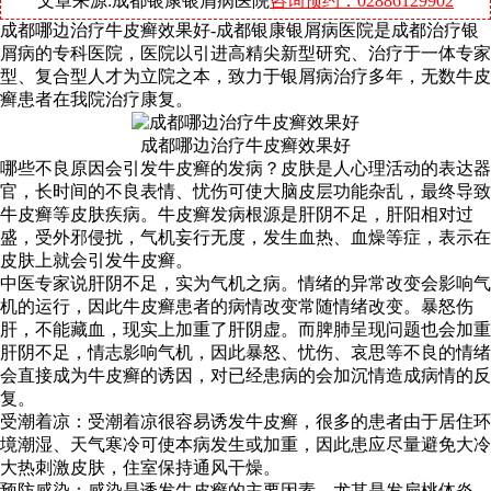
文章来源:成都银康银屑病医院
咨询预约：02886129902
成都哪边治疗牛皮癣效果好-成都银康银屑病医院是成都治疗银
屑病的专科医院，医院以引进高精尖新型研究、治疗于一体专家
型、复合型人才为立院之本，致力于银屑病治疗多年，无数牛皮
癣患者在我院治疗康复。
成都哪边治疗牛皮癣效果好
哪些不良原因会引发牛皮癣的发病？皮肤是人心理活动的表达器
官，长时间的不良表情、忧伤可使大脑皮层功能杂乱，最终导致
牛皮癣等皮肤疾病。牛皮癣发病根源是肝阴不足，肝阳相对过
盛，受外邪侵扰，气机妄行无度，发生血热、血燥等症，表示在
皮肤上就会引发牛皮癣。
中医专家说肝阴不足，实为气机之病。情绪的异常改变会影响气
机的运行，因此牛皮癣患者的病情改变常随情绪改变。暴怒伤
肝，不能藏血，现实上加重了肝阴虚。而脾肺呈现问题也会加重
肝阴不足，情志影响气机，因此暴怒、忧伤、哀思等不良的情绪
会直接成为牛皮癣的诱因，对已经患病的会加沉情造成病情的反
复。
受潮着凉：受潮着凉很容易诱发牛皮癣，很多的患者由于居住环
境潮湿、天气寒冷可使本病发生或加重，因此患应尽量避免大冷
大热刺激皮肤，住室保持通风干燥。
预防感染：感染是诱发牛皮癣的主要因素，尤其是发扁桃体炎，