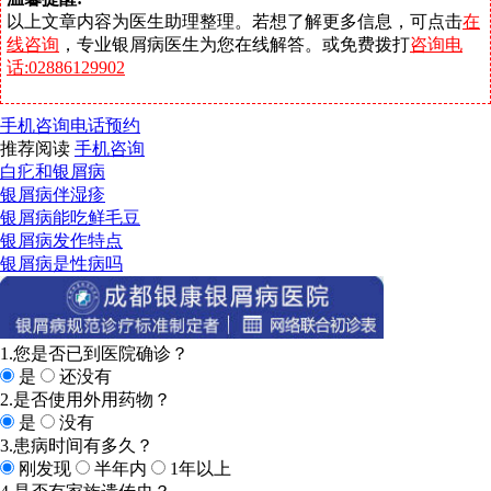
以上文章内容为医生助理整理。若想了解更多信息，可点击
在
线咨询
，专业银屑病医生为您在线解答。或免费拨打
咨询电
话:02886129902
手机咨询
电话预约
推荐阅读
手机咨询
白疕和银屑病
银屑病伴湿疹
银屑病能吃鲜毛豆
银屑病发作特点
银屑病是性病吗
1.您是否已到医院确诊？
是
还没有
2.是否使用外用药物？
是
没有
3.患病时间有多久？
刚发现
半年内
1年以上