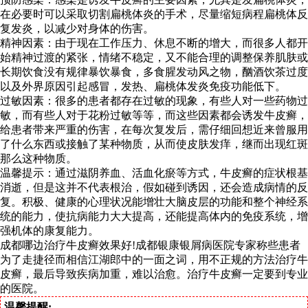
在必要时可以采取切割扁桃体炎的手术，尽量缩短病程扁桃体反
复发炎，以减少对身体的伤害。
精神因素：由于现在工作压力、休息不断的增大，而很多人都开
始精神过渡的紧张，情绪不稳定，又不能合理的调整保养肌肤或
长期饮食没有规律暴饮暴食，多食腥发动风之物，酗酒饮茶过度
以及外界原因引起感冒，发热、扁桃体发炎免疫功能低下。
过敏因素：很多的患者都存在过敏的现象，有些人对一些药物过
敏，而有些人对于花粉过敏等等，而这些因素都会诱发牛皮癣，
给患者带来严重的伤害，在每次复发后，需仔细回想近来曾服用
了什么东西或接触了某种物质，从而使皮肤发痒，继而出现红斑
那么这种物质。
温馨提示：通过滋阴养血、活血化瘀等方式，牛皮癣的症状根基
消逝，但是这并不代表根治，假如碰到诱因，还会造成病情的反
复。积极、健康的心理状况能增壮大脑皮层的功能和整个神经系
统的能力，使抗病能力大大提高，还能提高体内的免疫系统，增
强机体的康复能力。
成都哪边治疗牛皮癣效果好!成都银康银屑病医院专家称些患者
为了走捷径而相信江湖郎中的一面之词，用不正规的方法治疗牛
皮癣，最后导致疾病加重，难以治愈。治疗牛皮癣一定要到专业
的医院。
温馨提醒: