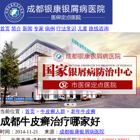
首页
简介
新闻
专家
病例
疗法
常识
儿童
路线
咨询
当前位置：
首页
>
牛皮癣人群
>
老年牛皮癣
成都牛皮癣治疗哪家好
时间：2014-11-21 来源：
成都银康银屑病医院