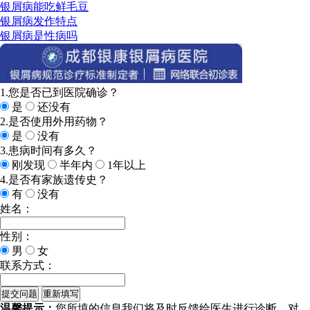
银屑病能吃鲜毛豆
银屑病发作特点
银屑病是性病吗
1.您是否已到医院确诊？
是
还没有
2.是否使用外用药物？
是
没有
3.患病时间有多久？
刚发现
半年内
1年以上
4.是否有家族遗传史？
有
没有
姓名：
性别：
男
女
联系方式：
温馨提示：
您所填的信息我们将及时反馈给医生进行诊断，对