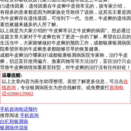
(5)遗传因素：遗传因素在牛皮癣中是很常见的，据专家介绍，
有很多的患者都是因为哟家族史导致得了该病，这其实主要是因
为牛皮癣存在遗传基因，可传到下一代。当然，牛皮癣的遗传因
素也被越来越多的人所了解。
以上就是为大家介绍的“牛皮癣常识之牛皮癣的病因”。想必通过
这篇文章大家对于牛皮癣也有了更进一步的了解，希望在以后的
生活当中，大家能够做好牛皮癣的预防工作，成都银康银屑病医
院希望所有的牛皮癣患者都能够尽早的恢复健康。
成都牛皮癣治疗哪家好!成都银康银屑病医院专家称，治疗牛皮
癣，切忌盲目使用偏方、激素药物等等方法治疗，盲目治疗只会
导致牛皮癣病情加重甚至转型，对牛皮癣的治疗没有任何好处！
温馨提醒:
以上文章内容为医生助理整理。若想了解更多信息，可点击
在
线咨询
，专业银屑病医生为您在线解答。或免费拨打
咨询电
话:02886129902
手机咨询
电话预约
推荐阅读
手机咨询
白疕和银屑病
银屑病伴湿疹