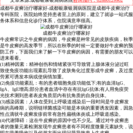
文章来源:成都银康银屑病医院
咨询预约：02886129902
成都牛皮癣治疗哪家好-成都银康银屑病医院是成都牛皮癣治疗
专科医院，医院始终坚持患者至上的原则，建立了就诊一站式服
务体系和信息化诊疗体系，住院满意率很高。
成都牛皮癣治疗哪家好
牛皮癣常识之牛皮癣的病因，牛皮癣是种常见的皮肤疾病，秋季
是牛皮癣的高发季节，所以在秋季的时候一定要做好牛皮癣的预
防工作，下面我们来了解一下牛皮癣的病因，有需要的朋友可以
进来看看。
(1)精神因素：精神创伤和情绪紧张可导致肾上腺体液分泌过旺
致使免疫功能出现紊乱导致了皮肤角化过度形成牛皮癣，及过度
劳累可诱发本病或使病情加重。
(2)免疫功能紊乱：有的患者细胞免疫功能低下;有的血清IgG、
IgA、IgE增高;部分患者血清中存在有抗IgG抗体;有人用免疫荧
光技术测到患者表皮角质层内有抗角质的自身抗体。
(3)感染因素：人体在受到上呼吸道感染后一段时间是牛皮癣发
病的高峰期，说明链球菌感染可能是本病的重要诱发因素，因急
性点滴状牛皮癣发疹前常有急性扁桃体炎或上呼吸道感染。
(4)代谢障碍：这在牛皮癣的原因中也不少见。通过对牛皮癣患
者的微量元素检测发现牛皮癣患者有不同程度微量元素缺失，说
明在营养吸收以及代谢方面出现问题导致患上牛皮癣。