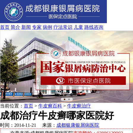
首页
简介
新闻
专家
病例
疗法
常识
儿童
路线
咨询
当前位置：
首页
>
牛皮癣百科
>
牛皮癣治疗
成都治疗牛皮癣哪家医院好
时间：2014-11-21 来源：
成都银康银屑病医院