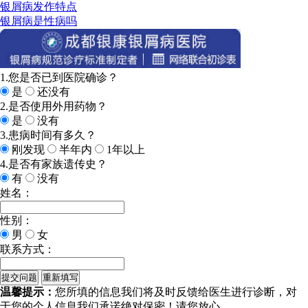
银屑病发作特点
银屑病是性病吗
1.您是否已到医院确诊？
是
还没有
2.是否使用外用药物？
是
没有
3.患病时间有多久？
刚发现
半年内
1年以上
4.是否有家族遗传史？
有
没有
姓名：
性别：
男
女
联系方式：
温馨提示：
您所填的信息我们将及时反馈给医生进行诊断，对
于您的个人信息我们承诺绝对保密！请您放心