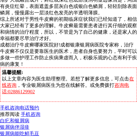
有炎症红晕，表面遮盖多层灰白色或银白色鳞屑，轻轻刮除表面
鳞屑，慢慢露出一层淡红色发亮的半透明薄膜。
综上所述对于男性牛皮癣的初期临床症状我们已经知道了，相信
大家已经有了更多的理解。牛皮癣最需要患者进行其仔细的观察
和病情的治疗程度，所以，不管是为了自己的健康，还是家人的
幸福都要尽早治疗才好。
成都治疗牛皮癣哪家医院好!成都银康银屑病医院专家称，治疗
牛皮癣不仅仅是要靠医生的医术，患者自身也要努力，平时可以
多做一些护理工作防止疾病乘虚而入，积极乐观的心态有利于疾
病的康复！
温馨提醒:
以上文章内容为医生助理整理。若想了解更多信息，可点击
在
线咨询
，专业银屑病医生为您在线解答。或免费拨打
咨询电
话:02886129902
手机咨询
电话预约
推荐阅读
手机咨询
白疕和银屑病
银屑病伴湿疹
银屑病能吃鲜毛豆