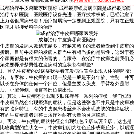
文章来源:成都银康银屑病医院
咨询预约：02886129902
成都治疗牛皮癣哪家医院好-成都银康银屑病医院是成都银屑病
治疗专科医院，医院医疗设备先进，医疗技术权威，已经治愈了
上万名银屑病患者！治疗银屑病一定要到正规医院，只有在正规
医院才能接受科学的治疗！
成都治疗牛皮癣哪家医院好
牛皮癣的发病人数越来越多，有越来愈多的患者遭受到牛皮癣的
折磨。目前牛皮癣的发病人群当中有相当多的是男性，这对于整
个家庭都是有很大的伤害的，专家称，在治疗牛皮癣之前我们必
须先要弄清楚男性在发病时的症状都有哪些?
1、首先牛皮癣的发病症状要看其发病位置会出现人体的哪些部
分。专家称，牛皮癣的出现一般是一般是不分年龄、性别，并可
以长在身体的任何一个部位，但是主要以头皮、手臂格外是肘
后、小腿伸侧、腰臀等部位易出现。
2、其次，牛皮癣还会出现皮肤瘙痒等一系列的症状，我们知道
牛皮癣虽然会出现瘙痒的症状，但是这整张也不并只是牛皮癣独
有的临床特征，有的牛皮癣患者丝毫不会出现皮肤的瘙痒症状，
有的牛皮癣患者则整日瘙痒难耐有大量的灵屑脱落。
3、再次，牛皮癣的症状特征会出现红色丘疹或斑丘疹，这也是
比较典型的症状之一，牛皮癣初期为红色丘疹或斑丘疹，以后逐
渐扩大或融合成片，鲜红或深红色底部浸润明显边缘清楚，周围