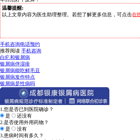
温馨提醒:
以上文章内容为医生助理整理。若想了解更多信息，可点击
在
手机咨询
电话预约
推荐阅读
手机咨询
白疕和银屑病
银屑病伴湿疹
银屑病能吃鲜毛豆
银屑病发作特点
银屑病是性病吗
1.您是否已到医院确诊？
是
还没有
2.是否使用外用药物？
是
没有
3.患病时间有多久？