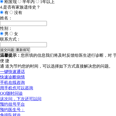
刚发现
半年内
1年以上
4.是否有家族遗传史？
有
没有
姓名：
性别：
男
女
联系方式：
温馨提示：
您所填的信息我们将及时反馈给医生进行诊断，对 
便 捷
通 道
为节约您的时间，可以选择如下方式直接解决您的问题。
一键快速通话
快速诊断病情
手机在线咨询
用手机也可以咨询
QQ随时问诊
这次问，下次还可以问
预约挂号平台
预约医生号：
免排队就诊