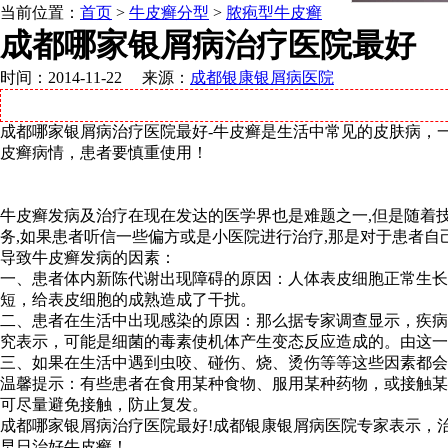
当前位置：
首页
>
牛皮癣分型
>
脓疱型牛皮癣
成都哪家银屑病治疗医院最好
时间：2014-11-22 来源：
成都银康银屑病医院
成都哪家银屑病治疗医院最好-牛皮癣是生活中常见的皮肤病，
皮癣病情，患者要慎重使用！
牛皮癣发病及治疗在现在发达的医学界也是难题之一,但是随着技
务,如果患者听信一些偏方或是小医院进行治疗,那是对于患者自
导致牛皮癣发病的因素：
一、患者体内新陈代谢出现障碍的原因：人体表皮细胞正常生长替
短，给表皮细胞的成熟造成了干扰。
二、患者在生活中出现感染的原因：那么据专家调查显示，疾病患
究表示，可能是细菌的毒素使机体产生变态反应造成的。由这一
三、如果在生活中遇到虫咬、碰伤、烧、烫伤等等这些因素都会
温馨提示：有些患者在食用某种食物、服用某种药物，或接触某
可尽量避免接触，防止复发。
成都哪家银屑病治疗医院最好!成都银康银屑病医院专家表示，
早日治好牛皮癣！