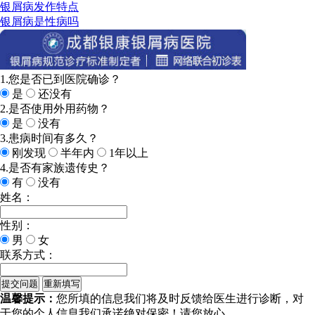
银屑病发作特点
银屑病是性病吗
1.您是否已到医院确诊？
是
还没有
2.是否使用外用药物？
是
没有
3.患病时间有多久？
刚发现
半年内
1年以上
4.是否有家族遗传史？
有
没有
姓名：
性别：
男
女
联系方式：
温馨提示：
您所填的信息我们将及时反馈给医生进行诊断，对
于您的个人信息我们承诺绝对保密！请您放心