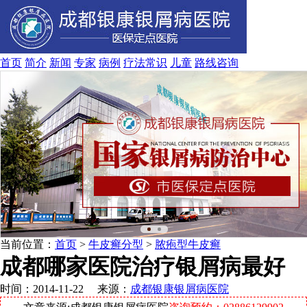
首页
简介
新闻
专家
病例
疗法
常识
儿童
路线
咨询
当前位置：
首页
>
牛皮癣分型
>
脓疱型牛皮癣
成都哪家医院治疗银屑病最好
时间：2014-11-22 来源：
成都银康银屑病医院