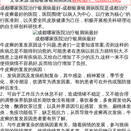
文章来源:成都银康银屑病医院
咨询预约：02886129902
成都哪家医院治疗银屑病最好-成都银康银屑病医院是成都治疗
牛皮癣最好的医院，医院围绕"以病人为中心、以疗效为核心"的
行医准则，以关爱全民皮肤健康为己任，积极开展相关科研理论
的自主研创科研技术。
成都哪家医院治疗银屑病最好
牛皮癣的复发原因这个问题,患者们一定要知道答案,否则这样的
疾病总是不能得到治愈的,可能患者在患病以前压力就特别大,不
慎患上这样有疾病后,又给自己增加了不少的压力,这样一来不仅
使得病情不容易好,反而给治疗增加了负担。
牛皮癣的复发的病因：
1、发病原因及发病机制复杂，其中感染，精神紧张，季节变
化，寒冷潮湿，饮酒常为诱发因素。有的患者可在外伤或预防接
种后发生。
2、可由于工作压力大休息不好，造成情绪不稳定，又不能合理
的调整保养肌肤或长期饮食没有规律，暴饮暴食，多食腥发动风
之物，酗酒饮茶过度，以及外界原因引起感冒、发热、扁桃体发
炎，免疫功能低下，缺乏抵抗力，从而导致牛皮癣再次发病，牛
皮癣的复发原因患者要有所了解。
3、与牛皮癣复杂的致病因素有关。随着病情的发展，参与致病
原因的陆续增多，使得病情复杂而多变。原有的药物已不能阻止