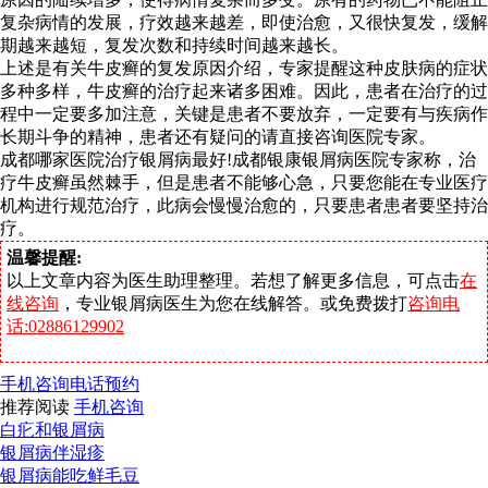
复杂病情的发展，疗效越来越差，即使治愈，又很快复发，缓解
期越来越短，复发次数和持续时间越来越长。
上述是有关牛皮癣的复发原因介绍，专家提醒这种皮肤病的症状
多种多样，牛皮癣的治疗起来诸多困难。因此，患者在治疗的过
程中一定要多加注意，关键是患者不要放弃，一定要有与疾病作
长期斗争的精神，患者还有疑问的请直接咨询医院专家。
成都哪家医院治疗银屑病最好!成都银康银屑病医院专家称，治
疗牛皮癣虽然棘手，但是患者不能够心急，只要您能在专业医疗
机构进行规范治疗，此病会慢慢治愈的，只要患者患者要坚持治
疗。
温馨提醒:
以上文章内容为医生助理整理。若想了解更多信息，可点击
在
线咨询
，专业银屑病医生为您在线解答。或免费拨打
咨询电
话:02886129902
手机咨询
电话预约
推荐阅读
手机咨询
白疕和银屑病
银屑病伴湿疹
银屑病能吃鲜毛豆