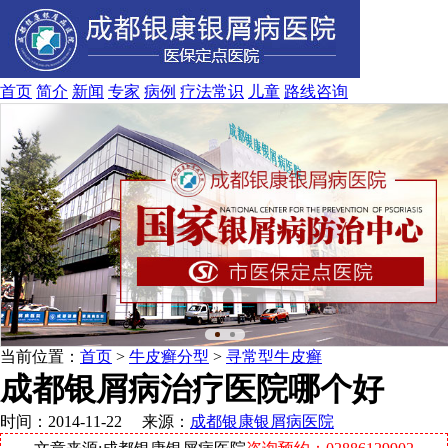
首页
简介
新闻
专家
病例
疗法
常识
儿童
路线
咨询
当前位置：
首页
>
牛皮癣分型
>
寻常型牛皮癣
成都银屑病治疗医院哪个好
时间：2014-11-22 来源：
成都银康银屑病医院