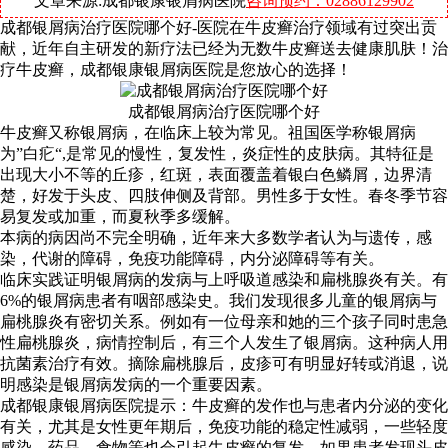
文章来源:成都银康银屑病医院
咨询预约：02886129902
成都银屑病治疗医院哪个好-医院在牛皮癣治疗领域有过突出贡
献，近年自主研发的新疗法已经为无数牛皮癣送去健康肌肤！治
疗牛皮癣，成都银康银屑病医院是您放心的选择！
成都银屑病治疗医院哪个好
牛皮癣又称银屑病，在临床上较为常见。祖国医学称银屑病
为”白疕“,是常见的慢性，复发性，炎症性的皮肤病。其特征是
出现大小不等的丘疹，红斑，表面覆盖着银白色鳞屑，边界清
楚，好发于头皮、四肢伸侧及背部。男性多于女性。春冬季节容
易复发或加重，而夏秋季多缓解。
本病的病因尚不完全明确，近年来大多数学者认为与遗传，感
染，代谢的障碍，免疫功能障碍，内分泌障碍等有关。
临床实践证明银屑病的发病与上呼吸道感染和扁桃腺炎有关。有
6%的银屑病患者有咽部感染史。我们发现很多儿童的银屑病与
扁桃腺炎有密切关系。例如有一位母亲和她的三个孩子同时患急
性扁桃腺炎，病情控制后，有三个人发生了银屑病。这种病人用
抗菌素治疗有效。摘除扁桃腺后，皮疹可有明显好转或消退，说
明感染是银屑病发病的一个重要因素。
成都银康银屑病医院提示：牛皮癣的发作也与患者内分泌的变化
有关，尤其是女性更年期后，免疫功能的稳定性减弱，一些轻度
感染、药品、食物等也会引起牛皮癣的复发。如果患者发现头皮