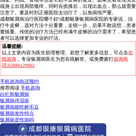
或身上出现局部瘙痒，同时在抓搔后，出现出血点，那么就需要
注意了。要及时到正规医院去治疗了，以免病情严重。
成都银屑病治疗医院哪个好!成都银康银屑病医院的专家说，治
疗牛皮癣，选对方法十分重要，走错一步，后果不敢设想，患者
要慎重。传统的治疗方法已经布满牛皮癣的治疗需求了，希望患
者可以选择更加专业的疗法。
温馨提醒:
以上文章内容为医生助理整理。若想了解更多信息，可点击
在
线咨询
，专业银屑病医生为您在线解答。或免费拨打
咨询电
话:02886129902
手机咨询
电话预约
推荐阅读
手机咨询
白疕和银屑病
银屑病伴湿疹
银屑病能吃鲜毛豆
银屑病发作特点
银屑病是性病吗