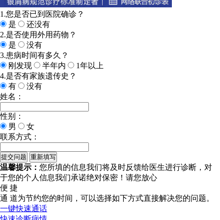
1.您是否已到医院确诊？
是
还没有
2.是否使用外用药物？
是
没有
3.患病时间有多久？
刚发现
半年内
1年以上
4.是否有家族遗传史？
有
没有
姓名：
性别：
男
女
联系方式：
温馨提示：
您所填的信息我们将及时反馈给医生进行诊断，对
于您的个人信息我们承诺绝对保密！请您放心
便 捷
通 道
为节约您的时间，可以选择如下方式直接解决您的问题。
一键快速通话
快速诊断病情