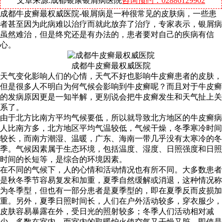
文章来源:成都银康银屑病医院
咨询预约：02886129902
成都牛皮癣最权威医院-银屑病是一种很常见的皮肤病，一些患
者甚至因为此病难以治疗而就此放弃了治疗，专家表示，银屑病
虽然难治，但是终究还是有办法的，患者要对自己的疾病有信
心。
成都牛皮癣最权威医院
天气变化影响人们的心情，天气不好也影响牛皮癣患者的皮肤，
但是很多人不明白为何气候会影响到牛皮癣呢？而且对于牛皮癣
的发病原因更是一知半解，更别说会把牛皮癣发生和天气扯上关
系了。
由于北方比南方平均气候要低，所以就导致北方地区的牛皮癣病
人比南方多，北方地区平均气温较低，气候干燥，冬季寒冷时间
较长，而南方潮湿、温暖，广东、海南一带几乎没有太寒冷的冬
季。气候因素属于生态环境，包括温度、湿度、日照强度和日照
时间的长短等，是综合的环境因素。
在不同的气候下，人的心情和活动情况也有所不同。大多数患者
是秋冬季节容易复发和加重，夏季自然缓解或消退，这种情况称
为冬季型，但也有一部分患者是夏季型的，即在夏季反而皮损加
重。另外，夏季日照时间长，人们在户外活动较多，穿衣服少，
皮肤容易暴露在外，受日光的照射较多；冬季人们活动相对减
少，多数在室内，而室内的取暖炉火使空气又干燥又脏，即使是