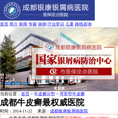
首页
简介
新闻
专家
病例
疗法
常识
儿童
路线
咨询
当前位置：
首页
>
牛皮癣分型
>
寻常型牛皮癣
成都牛皮癣最权威医院
时间：2014-11-22 来源：
成都银康银屑病医院