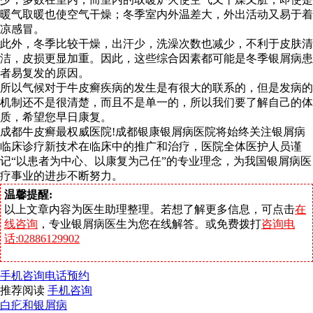
暖气取暖也使空气干燥；冬季室内外温差大，外出活动又易于着
凉感冒。
此外，冬季比较干燥，出汗少，洗澡次数也减少，不利于皮肤清
洁，皮损更显加重。因此，这些综合因素都可能是冬季银屑病患
者易复发的原因。
所以气候对于牛皮癣疾病的发生是有很大的联系的，但是发病的
机制还不是很清楚，而且不是单一的，所以我们要了解自己的体
质，希望您早日康复。
成都牛皮癣最权威医院!成都银康银屑病医院将始终关注银屑病
临床诊疗新技术在临床中的推广和治疗，医院全体医护人员谨
记“以患者为中心、以康复为己任”的专业理念，为我国银屑病医
疗事业的进步不断努力。
温馨提醒:
以上文章内容为医生助理整理。若想了解更多信息，可点击
在
线咨询
，专业银屑病医生为您在线解答。或免费拨打
咨询电
话:02886129902
手机咨询
电话预约
推荐阅读
手机咨询
白疕和银屑病