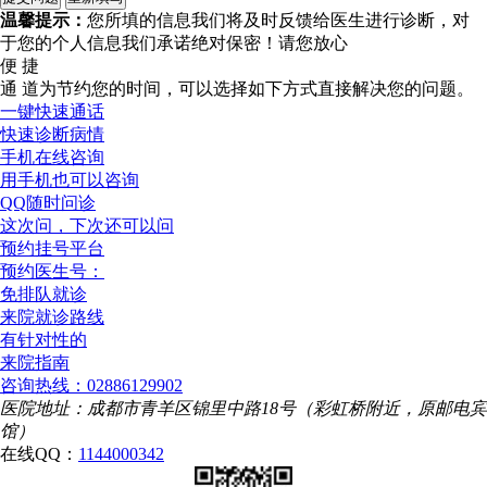
温馨提示：
您所填的信息我们将及时反馈给医生进行诊断，对
于您的个人信息我们承诺绝对保密！请您放心
便 捷
通 道
为节约您的时间，可以选择如下方式直接解决您的问题。
一键快速通话
快速诊断病情
手机在线咨询
用手机也可以咨询
QQ随时问诊
这次问，下次还可以问
预约挂号平台
预约医生号：
免排队就诊
来院就诊路线
有针对性的
来院指南
咨询热线：02886129902
医院地址：成都市青羊区锦里中路18号（彩虹桥附近，原邮电宾
馆）
在线QQ：
1144000342