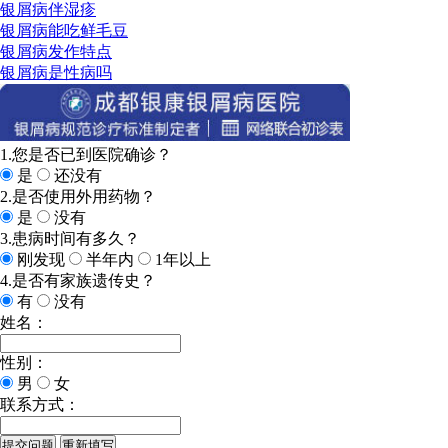
银屑病伴湿疹
银屑病能吃鲜毛豆
银屑病发作特点
银屑病是性病吗
1.您是否已到医院确诊？
是
还没有
2.是否使用外用药物？
是
没有
3.患病时间有多久？
刚发现
半年内
1年以上
4.是否有家族遗传史？
有
没有
姓名：
性别：
男
女
联系方式：