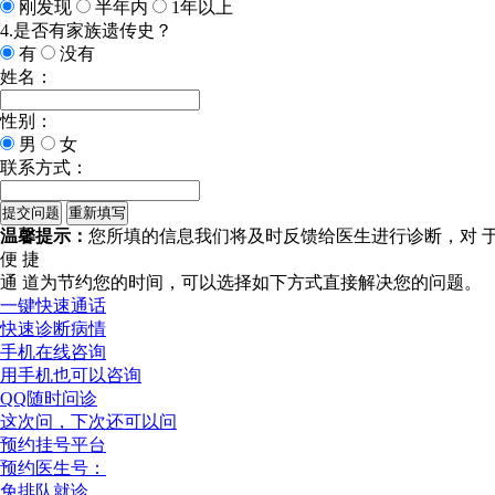
刚发现
半年内
1年以上
4.是否有家族遗传史？
有
没有
姓名：
性别：
男
女
联系方式：
温馨提示：
您所填的信息我们将及时反馈给医生进行诊断，对 
便 捷
通 道
为节约您的时间，可以选择如下方式直接解决您的问题。
一键快速通话
快速诊断病情
手机在线咨询
用手机也可以咨询
QQ随时问诊
这次问，下次还可以问
预约挂号平台
预约医生号：
免排队就诊