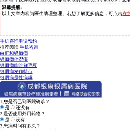
温馨提醒:
以上文章内容为医生助理整理。若想了解更多信息，可点击
在
手机咨询
电话预约
推荐阅读
手机咨询
白疕和银屑病
银屑病伴湿疹
银屑病能吃鲜毛豆
银屑病发作特点
银屑病是性病吗
1.您是否已到医院确诊？
是
还没有
2.是否使用外用药物？
是
没有
3.患病时间有多久？