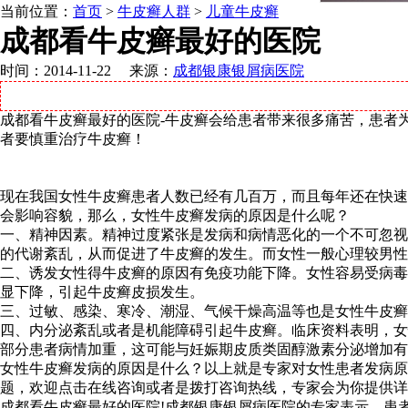
当前位置：
首页
>
牛皮癣人群
>
儿童牛皮癣
成都看牛皮癣最好的医院
时间：2014-11-22 来源：
成都银康银屑病医院
成都看牛皮癣最好的医院-牛皮癣会给患者带来很多痛苦，患者
者要慎重治疗牛皮癣！
现在我国女性牛皮癣患者人数已经有几百万，而且每年还在快速
会影响容貌，那么，女性牛皮癣发病的原因是什么呢？
一、精神因素。精神过度紧张是发病和病情恶化的一个不可忽视
的代谢紊乱，从而促进了牛皮癣的发生。而女性一般心理较男
二、诱发女性得牛皮癣的原因有免疫功能下降。女性容易受病毒
显下降，引起牛皮癣皮损发生。
三、过敏、感染、寒冷、潮湿、气候干燥高温等也是女性牛皮癣
四、内分泌紊乱或者是机能障碍引起牛皮癣。临床资料表明，女
部分患者病情加重，这可能与妊娠期皮质类固醇激素分泌增加有
女性牛皮癣发病的原因是什么？以上就是专家对女性患者发病
题，欢迎点击在线咨询或者是拨打咨询热线，专家会为你提供详
成都看牛皮癣最好的医院!成都银康银屑病医院的专家表示，患