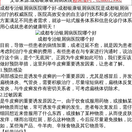
文章来源:成都银康银屑病医院
咨询预约：02886129902
成都专治银屑病医院哪个好-成都银康银屑病医院是成都银屑病
治疗的权威医院，医院高效安全的自主诊疗技术和多元化的治疗
方案满足不同患者需求，就诊一站式服务体系和信息化诊疗体系
用心成就患者的健康明天！
成都专治银屑病医院哪个好
目前，导致一些患者的病情加重，或者迁延不愈，就是因为患者
考虑到治疗牛皮癣的费用，有些患者在与专家进行沟通时，说治
疗这个病，是个“无底洞”。正因为牛皮癣如此可怕，我们更应该
做好预防举措，这里列举牛皮癣重要诱发因素，让患者了解。
1.预防感染
局部感染灶是诱发牛皮癣的一个重要原因，尤其是感冒后，并发
扁桃体炎、气管炎，需要积极治疗，尽量缩短病程，扁桃体反复
发炎，与牛皮癣发作有密切关系者，可考虑扁桃体切除术。
2.过敏因素
是牛皮癣的重要诱发原因之一。由于饮食或服用药物，或接触某
种物质而过敏，常可诱发牛皮癣的发生。患者每次复发后，需仔
细回想近来曾服用了什么东西，或接触了某种物质，从而使皮肤
发痒，继而出现红斑，那么这种物质，今后应尽量避免接触，比
如，某些海产品、牛羊肉、辛辣食物及其它物质等。
【科学治疗】