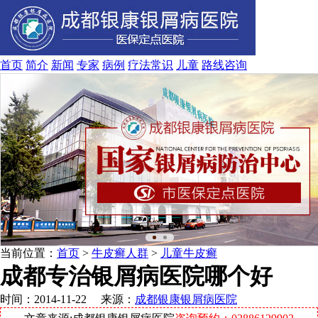
首页
简介
新闻
专家
病例
疗法
常识
儿童
路线
咨询
当前位置：
首页
>
牛皮癣人群
>
儿童牛皮癣
成都专治银屑病医院哪个好
时间：2014-11-22 来源：
成都银康银屑病医院