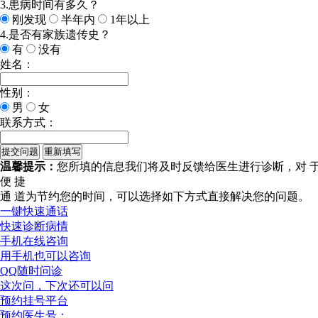
3.患病时间有多久？
刚发现
半年内
1年以上
4.是否有家族遗传史？
有
没有
姓名：
性别：
男
女
联系方式：
温馨提示：
您所填的信息我们将及时反馈给医生进行诊断，对 
便 捷
通 道
为节约您的时间，可以选择如下方式直接解决您的问题。
一键快速通话
快速诊断病情
手机在线咨询
用手机也可以咨询
QQ随时问诊
这次问，下次还可以问
预约挂号平台
预约医生号：