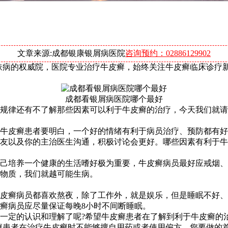
文章来源:成都银康银屑病医院
咨询预约：02886129902
肤病的权威院，医院专业治疗牛皮癣，始终关注牛皮癣临床诊疗
成都看银屑病医院哪个最好
规律还有不了解那些因素可以利于牛皮癣的治疗，今天我们就请
牛皮癣患者要明白，一个好的情绪有利于病员治疗、预防都有好
友以及你的主治医生沟通，积极讨论会更好。哪些因素有利于牛
己培养一个健康的生活嗜好极为重要，牛皮癣病员最好应戒烟、
物质，我们就越可能生病。
皮癣病员都喜欢熬夜，除了工作外，就是娱乐，但是睡眠不好、
癣病员应尽量保证每晚8小时不间断睡眠。
一定的认识和理解了呢?希望牛皮癣患者在了解到利于牛皮癣的
癣患者在治疗牛皮癣时不能够擅自用药或者使用偏方，您要做的