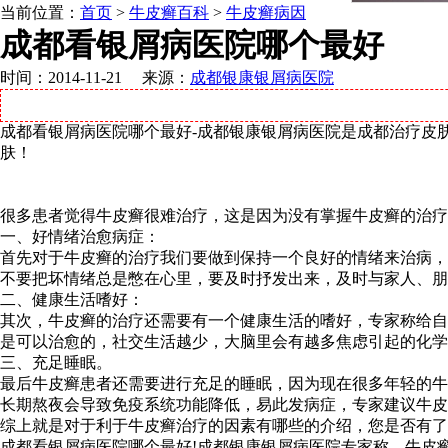
当前位置：
首页
>
牛皮癣百科
>
牛皮癣病因
成都看银屑病医院哪个最好
时间：2014-11-21 来源：
成都银康银屑病医院
成都看银屑病医院哪个最好-成都银康银屑病医院是成都治疗皮
肤！
很多患者觉得牛皮癣很难治疗，这是因为没有掌握牛皮癣的治疗
一、好情绪治愈病症：
首先对于牛皮癣的治疗我们要做到保持一个良好的情绪来治病，
不要把坏情绪总是憋在心里，要及时抒发出来，及时与家人、朋
二、健康生活嗜好：
其次，牛皮癣的治疗还需要有一个健康生活的嗜好，专家称给自
是可以治愈的，社交生活越少，大脑里会有越多焦虑引起的化学
三、充足睡眠。
最后牛皮癣患者还需要进行充足的睡眠，因为现在很多年轻的牛
长期熬夜会导致免疫系统功能降低，易此发病症，专家建议牛皮
综上就是对于利于牛皮癣治疗的因素有哪些的介绍，您是否有了
成都看银屑病医院哪个最好!成都银康银屑病医院专家称，牛皮