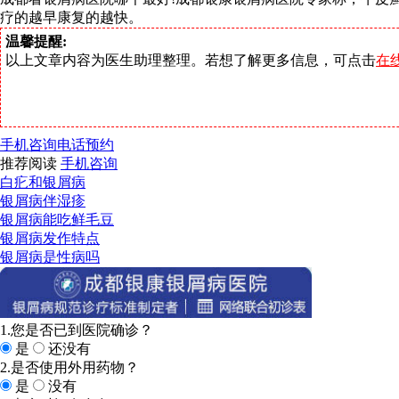
疗的越早康复的越快。
温馨提醒:
以上文章内容为医生助理整理。若想了解更多信息，可点击
在
手机咨询
电话预约
推荐阅读
手机咨询
白疕和银屑病
银屑病伴湿疹
银屑病能吃鲜毛豆
银屑病发作特点
银屑病是性病吗
1.您是否已到医院确诊？
是
还没有
2.是否使用外用药物？
是
没有