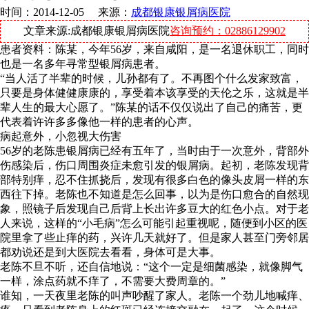
时间：2014-12-05 来源：
成都银康银屑病医院
文章来源:成都银康银屑病医院
咨询预约：02886129902
患者资料：陈某，今年56岁，来自咸阳，是一名退休职工，同时
也是一名多年寻常型银屑病患者。
“当人活了半辈的时候，儿孙都有了。不再图个什么发家致富，
只要是身体健健康康的，享受着本该享受的天伦之乐，这就是半
辈人生的最大心愿了。”陈某的话不仅仅说出了自己的痛苦，更
代表着许许多多像他一样的患者的心声。
病起意外，小忽视大伤害
56岁的老陈患银屑病已经有五年了，当时由于一次意外，背部外
伤感染后，伤口周围炎症未愈引发的银屑病。起初，老陈发现背
部特别痒，忍不住抓挠后，发现有很多白色的像头皮屑一样的东
西往下掉。老陈也不知道是怎么回事，以为是伤口愈合的自然现
象，照镜子后发现自己后背上长出许多豆大的红色小点。对于老
人来说，这样的“小毛病”怎么可能引起重视呢，随便到小区的医
院里拿了些止痒的药，兴许几天就好了。但是家人甚至门旁邻居
都劝说还是到大医院去看看，身体可是大事。
老陈不旦不听，还自信地说：“这个一定是细菌感染，就像脚气
一样，涂点药就不痒了，不需要大费周章的。”
谁知，一天夜里老陈的叫声吵醒了家人。老陈一个劲儿地喊痒、