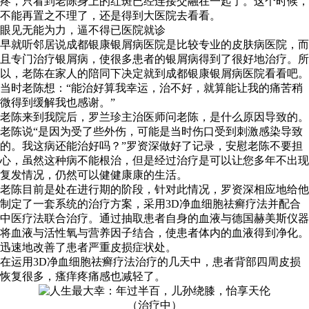
疼，只看到老陈身上的红斑已经连接交融在一起了。这个时候，
不能再置之不理了，还是得到大医院去看看。
眼见无能为力，逼不得已医院就诊
早就听邻居说成都银康银屑病医院是比较专业的皮肤病医院，而
且专门治疗银屑病，使很多患者的银屑病得到了很好地治疗。所
以，老陈在家人的陪同下决定就到成都银康银屑病医院看看吧。
当时老陈想：“能治好算我幸运，治不好，就算能让我的痛苦稍
微得到缓解我也感谢。”
老陈来到我院后，罗兰珍主治医师问老陈，是什么原因导致的。
老陈说“是因为受了些外伤，可能是当时伤口受到刺激感染导致
的。我这病还能治好吗？”罗资深做好了记录，安慰老陈不要担
心，虽然这种病不能根治，但是经过治疗是可以让您多年不出现
复发情况，仍然可以健健康康的生活。
老陈目前是处在进行期的阶段，针对此情况，罗资深相应地给他
制定了一套系统的治疗方案，采用3D净血细胞祛癣疗法并配合
中医疗法联合治疗。通过抽取患者自身的血液与德国赫美斯仪器
将血液与活性氧与营养因子结合，使患者体内的血液得到净化。
迅速地改善了患者严重皮损症状处。
在运用3D净血细胞祛癣疗法治疗的几天中，患者背部四周皮损
恢复很多，瘙痒疼痛感也减轻了。
（治疗中）