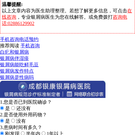
温馨提醒:
以上文章内容为医生助理整理。若想了解更多信息，可点击
在
线咨询
，专业银屑病医生为您在线解答。或免费拨打
咨询电
话:02886129902
手机咨询
电话预约
推荐阅读
手机咨询
白疕和银屑病
银屑病伴湿疹
银屑病能吃鲜毛豆
银屑病发作特点
银屑病是性病吗
1.您是否已到医院确诊？
是
还没有
2.是否使用外用药物？
是
没有
3.患病时间有多久？
刚发现
半年内
1年以上