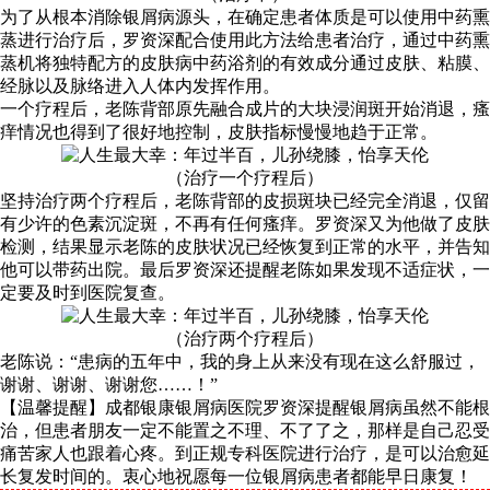
为了从根本消除银屑病源头，在确定患者体质是可以使用中药熏
蒸进行治疗后，罗资深配合使用此方法给患者治疗，通过中药熏
蒸机将独特配方的皮肤病中药浴剂的有效成分通过皮肤、粘膜、
经脉以及脉络进入人体内发挥作用。
一个疗程后，老陈背部原先融合成片的大块浸润斑开始消退，瘙
痒情况也得到了很好地控制，皮肤指标慢慢地趋于正常。
（治疗一个疗程后）
坚持治疗两个疗程后，老陈背部的皮损斑块已经完全消退，仅留
有少许的色素沉淀斑，不再有任何瘙痒。罗资深又为他做了皮肤
检测，结果显示老陈的皮肤状况已经恢复到正常的水平，并告知
他可以带药出院。最后罗资深还提醒老陈如果发现不适症状，一
定要及时到医院复查。
（治疗两个疗程后）
老陈说：“患病的五年中，我的身上从来没有现在这么舒服过，
谢谢、谢谢、谢谢您……！”
【温馨提醒】成都银康银屑病医院罗资深提醒银屑病虽然不能根
治，但患者朋友一定不能置之不理、不了了之，那样是自己忍受
痛苦家人也跟着心疼。到正规专科医院进行治疗，是可以治愈延
长复发时间的。衷心地祝愿每一位银屑病患者都能早日康复！