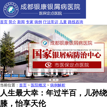
首页
简介
新闻
专家
病例
疗法
常识
儿童
路线
咨询
当前位置：
首页
>
医院概况
>
病例解析
人生最大幸：年过半百，儿孙绕
膝，怡享天伦