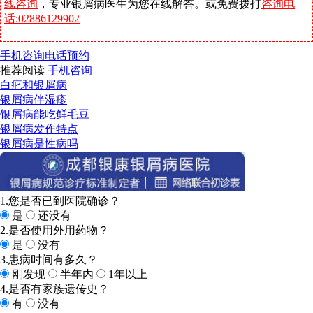
线咨询
，专业银屑病医生为您在线解答。或免费拨打
咨询电
话:02886129902
手机咨询
电话预约
推荐阅读
手机咨询
白疕和银屑病
银屑病伴湿疹
银屑病能吃鲜毛豆
银屑病发作特点
银屑病是性病吗
1.您是否已到医院确诊？
是
还没有
2.是否使用外用药物？
是
没有
3.患病时间有多久？
刚发现
半年内
1年以上
4.是否有家族遗传史？
有
没有