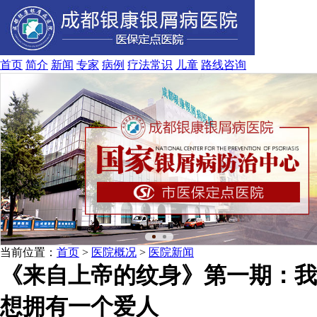
首页
简介
新闻
专家
病例
疗法
常识
儿童
路线
咨询
当前位置：
首页
>
医院概况
>
医院新闻
《来自上帝的纹身》第一期：我
想拥有一个爱人