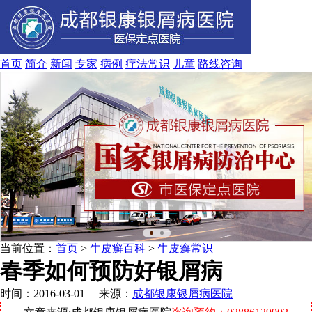
首页
简介
新闻
专家
病例
疗法
常识
儿童
路线
咨询
当前位置：
首页
>
牛皮癣百科
>
牛皮癣常识
春季如何预防好银屑病
时间：2016-03-01 来源：
成都银康银屑病医院