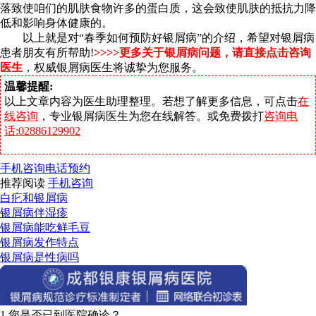
落致使咱们的肌肤食物许多的蛋白质，这会致使肌肤的抵抗力降
低和影响身体健康的。
以上就是对“春季如何预防好银屑病”的介绍，希望对银屑病
患者朋友有所帮助!
>>>>
更多关于银屑病问题，请直接点击咨询
医生
，
权威银屑病医生将诚挚为您服务。
温馨提醒:
以上文章内容为医生助理整理。若想了解更多信息，可点击
在
线咨询
，专业银屑病医生为您在线解答。或免费拨打
咨询电
话:02886129902
手机咨询
电话预约
推荐阅读
手机咨询
白疕和银屑病
银屑病伴湿疹
银屑病能吃鲜毛豆
银屑病发作特点
银屑病是性病吗
1.您是否已到医院确诊？