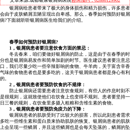
文章来源:成都银康银屑病医院
咨询预约：02886129902
银屑病给患者带来了极大的身体损伤和精力损伤，许多患者
会由于皮肤鳞屑丑陋呈现出自卑感。那么，春季如何预防好银屑
病?下面就听听银屑病医生给我们的介绍。
春季如何预防好银屑病?
1，银屑病患者要注意饮食方面的禁忌：
冬去春来，咱们要做好银屑病的防止，这是由于在春季的时
分也是银屑病易发作和简单加剧的时节。医生建议患者要注意忌
口，我们尽量少吃一些辛辣影响的食物、牛羊肉，关于富含辛香
气味的食物患者也是要多吃的，这关于银屑病患者都是身心有利
的。
2，银屑病患者要预防饮食的不规律：
防止银屑病还需要患者注意饮食规则，有些人的作息时刻不
是很规则，这就致使他们在饮食上也变得不规则。患者要坚持一
日三餐的规则，在饮食里多摄入粗粮和含维生素的食物。
3，银屑病患者要预防免疫力的下降：
银屑病患者的肌肤受到了比较大的损害，所以此刻患者需求
多吃一些维生素和蛋白质来协助肌肤的恢复。银屑病患者的肌肤
上会呈现一些鳞屑，并且这些鳞屑也是会每天坠落的，鳞屑的坠