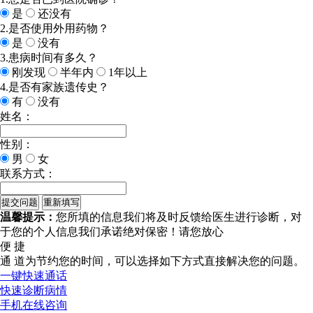
是
还没有
2.是否使用外用药物？
是
没有
3.患病时间有多久？
刚发现
半年内
1年以上
4.是否有家族遗传史？
有
没有
姓名：
性别：
男
女
联系方式：
温馨提示：
您所填的信息我们将及时反馈给医生进行诊断，对
于您的个人信息我们承诺绝对保密！请您放心
便 捷
通 道
为节约您的时间，可以选择如下方式直接解决您的问题。
一键快速通话
快速诊断病情
手机在线咨询