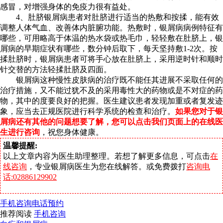
感冒，对增强身体的免疫力很有益处。
4、肚脐银屑病患者对肚脐进行适当的热敷和按揉，能有效
调整人体气血、改善体内脏腑功能。热敷时，银屑病病例特征有
哪些，可用略高于体温的热水袋或热毛巾，轻轻敷在肚脐上，银
屑病的早期症状有哪些，数分钟后取下，每天坚持敷1-2次。按
揉肚脐时，银屑病患者可将手心放在肚脐上，采用逆时针和顺时
针交替的方法轻揉肚脐及四面。
银屑病这种慢性皮肤病的治疗既不能任其进展不采取任何的
治疗措施，又不能过犹不及的采用毒性大的药物或是不对症的药
物，其中的度要良好的把握。医生建议患者发现加重或者复发迹
象，应当去正规医院进行科学系统的检查和治疗。
如果您对于银
屑病还有其他的问题想要了解，您可以点击我们页面上的在线医
生进行咨询
，
祝您身体健康。
温馨提醒:
以上文章内容为医生助理整理。若想了解更多信息，可点击
在
线咨询
，专业银屑病医生为您在线解答。或免费拨打
咨询电
话:02886129902
手机咨询
电话预约
推荐阅读
手机咨询