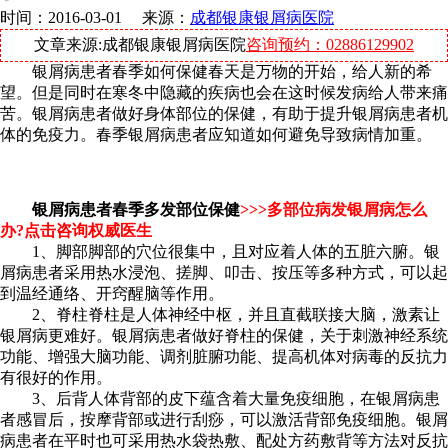
时间：2016-03-01 来源：
成都银康银屑病医院
文章来源:成都银康银屑病医院
咨询预约：02886129902
银屑病患者春季如何保健春天是万物的开始，给人新的希
望。但是同时在寒冬中隐藏的疾病也会在这时候发病给人带来痛
苦。银屑病患者做好身体部位的保健，有助于提升银屑病患者机
体的免疫力。春季银屑病患者应知道如何避免导致病情加重。
银屑病患者春季多发部位保健
>>>
多部位病发银屑病怎么
办?点击咨询权威医生
1、脚部脚部的穴位很集中，且对应着人体的五脏六腑。银
屑病患者采用热水浸泡、搓脚、叩击、按压等多种方式，可以起
到温经通络、开窍醒脑等作用。
2、脊柱脊柱是人体神经中枢，并且直截联接大脑，激素让
银屑病更难好。银屑病患者做好脊柱的保健，关于刺激神经系统
功能、增强大脑功能、调剂脏腑功能、提高机体对病毒的反抗力
有很好的作用。
3、后背人体背部的皮下蕴含着大量免疫细胞，在银屑病患
者感冒后，按摩背部或进行刮痧，可以激活背部免疫细胞。银屑
病患者在平时也可采用热水袋热敷、配处方药敷背等方法对反抗