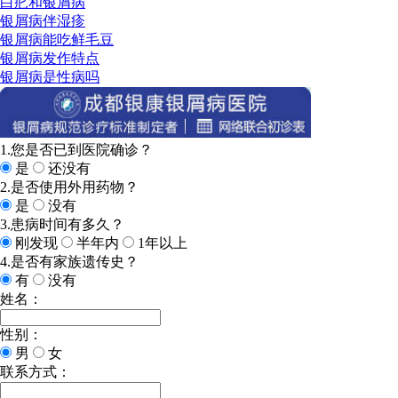
白疕和银屑病
银屑病伴湿疹
银屑病能吃鲜毛豆
银屑病发作特点
银屑病是性病吗
1.您是否已到医院确诊？
是
还没有
2.是否使用外用药物？
是
没有
3.患病时间有多久？
刚发现
半年内
1年以上
4.是否有家族遗传史？
有
没有
姓名：
性别：
男
女
联系方式：