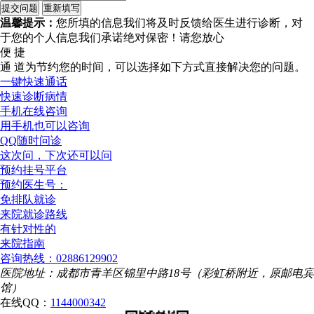
温馨提示：
您所填的信息我们将及时反馈给医生进行诊断，对
于您的个人信息我们承诺绝对保密！请您放心
便 捷
通 道
为节约您的时间，可以选择如下方式直接解决您的问题。
一键快速通话
快速诊断病情
手机在线咨询
用手机也可以咨询
QQ随时问诊
这次问，下次还可以问
预约挂号平台
预约医生号：
免排队就诊
来院就诊路线
有针对性的
来院指南
咨询热线：02886129902
医院地址：成都市青羊区锦里中路18号（彩虹桥附近，原邮电宾
馆）
在线QQ：
1144000342