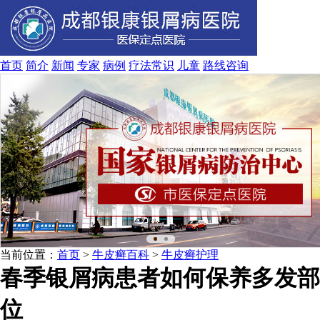
首页
简介
新闻
专家
病例
疗法
常识
儿童
路线
咨询
当前位置：
首页
>
牛皮癣百科
>
牛皮癣护理
春季银屑病患者如何保养多发部
位