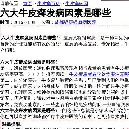
当前位置：
首页
>
牛皮癣百科
>
牛皮癣病因
六大牛皮癣发病因素是哪些
时间：2016-03-08 来源：
成都银康银屑病医院
六大牛皮癣发病因素是哪些?
牛皮癣又称银屑病，是一种常见的
自身的护理就能够有效的预防牛皮癣的再度复发。专家指出，牛
介绍吧。
六大牛皮癣发病因素是哪些?
第一，遗传因素：通过临床观察发现有相当数量的患者有牛皮癣
发病率更高。》》》》推荐阅读：
牛皮癣患者春季饮食要注意哪
第二，内分泌障碍：牛皮癣与激素的关系，早已受到人们的重视
第三：感染因素：人的身体从上呼吸道感染后一段时间是牛皮癣
第四，心理因素：精神创伤和情绪紧张也能导致过度分泌的肾上
第五，代谢紊乱：通过对牛皮癣患者的微量元素检测发现牛皮癣
第六，免疫功能紊乱：一些患者的细胞免疫功能低;一些血清免疫球蛋
六大牛皮癣发病因素是哪些?
上的这些信息就是小编从成都治疗
你也可以直接咨询成都治疗牛皮癣医院的专家，也可指直接拨打医院
温馨提醒: