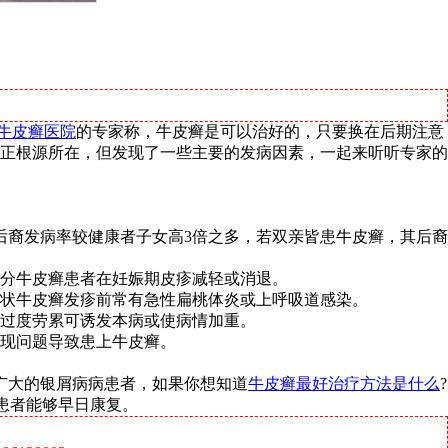
牛皮癣医院
的专家称，牛皮癣是可以治好的，只要换在后期注意
正根源所在，但发现了一些主要的发病因素，一起来听听专家的
后裔发病率较健康者子女高3倍之多，若双亲皆患牛皮癣，其后裔
分牛皮癣患者在妊娠期皮疹减轻或消退。
状牛皮癣发疹前常有急性扁桃体炎或上呼吸道感染。
过度劳累可诱发本病或使病情加重。
现问题导致患上牛皮癣。
。
广大的银屑病病患者，如果你想知道
牛皮癣最好治疗方法是什么
?
病患者能够早日康复。