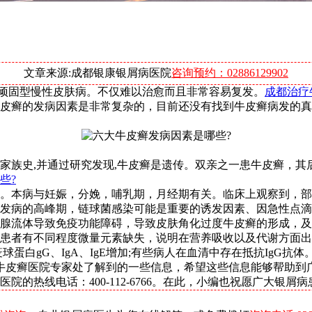
文章来源:成都银康银屑病医院
咨询预约：02886129902
顽固型慢性皮肤病。不仅难以治愈而且非常容易复发。
成都治疗
皮癣的发病因素是非常复杂的，目前还没有找到牛皮癣病发的真
家族史,并通过研究发现,牛皮癣是遗传。双亲之一患牛皮癣，其
些?
。本病与妊娠，分娩，哺乳期，月经期有关。临床上观察到，部
发病的高峰期，链球菌感染可能是重要的诱发因素、因急性点滴
腺流体导致免疫功能障碍，导致皮肤角化过度牛皮癣的形成，及
患者有不同程度微量元素缺失，说明在营养吸收以及代谢方面出
白gG、IgA、IgE增加;有些病人在血清中存在抵抗IgG抗体
牛皮癣医院专家处了解到的一些信息，希望这些信息能够帮助到
的热线电话：400-112-6766。在此，小编也祝愿广大银屑