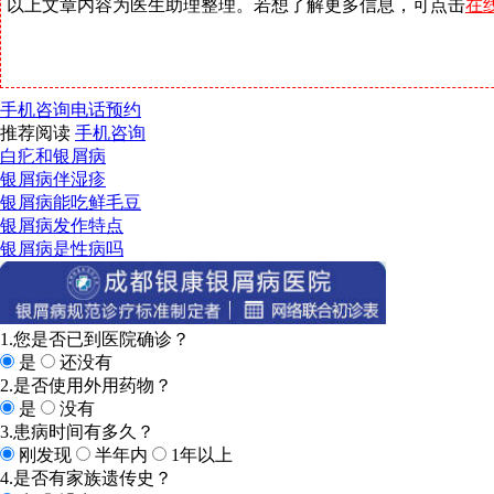
以上文章内容为医生助理整理。若想了解更多信息，可点击
在
手机咨询
电话预约
推荐阅读
手机咨询
白疕和银屑病
银屑病伴湿疹
银屑病能吃鲜毛豆
银屑病发作特点
银屑病是性病吗
1.您是否已到医院确诊？
是
还没有
2.是否使用外用药物？
是
没有
3.患病时间有多久？
刚发现
半年内
1年以上
4.是否有家族遗传史？