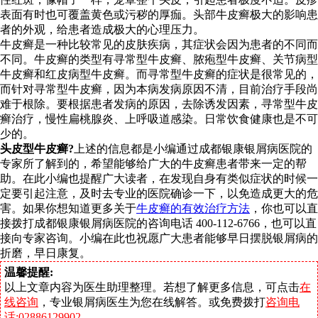
表面有时也可覆盖黄色或污秽的厚痂。头部牛皮癣极大的影响患
者的外观，给患者造成极大的心理压力。
牛皮癣是一种比较常见的皮肤疾病，其症状会因为患者的不同而
不同。牛皮癣的类型有寻常型牛皮癣、脓疱型牛皮癣、关节病型
牛皮癣和红皮病型牛皮癣。而寻常型牛皮癣的症状是很常见的，
而针对寻常型牛皮癣，因为本病发病原因不清，目前治疗手段尚
难于根除。要根据患者发病的原因，去除诱发因素，寻常型牛皮
癣治疗，慢性扁桃腺炎、上呼吸道感染。日常饮食健康也是不可
少的。
头皮型牛皮癣?
上述的信息都是小编通过成都银康银屑病医院的
专家所了解到的，希望能够给广大的牛皮癣患者带来一定的帮
助。在此小编也提醒广大读者，在发现自身有类似症状的时候一
定要引起注意，及时去专业的医院确诊一下，以免造成更大的危
害。如果你想知道更多关于
牛皮癣的有效治疗方法
，你也可以直
接拨打成都银康银屑病医院的咨询电话 400-112-6766，也可以直
接向专家咨询。小编在此也祝愿广大患者能够早日摆脱银屑病的
折磨，早日康复。
温馨提醒:
以上文章内容为医生助理整理。若想了解更多信息，可点击
在
线咨询
，专业银屑病医生为您在线解答。或免费拨打
咨询电
话:02886129902