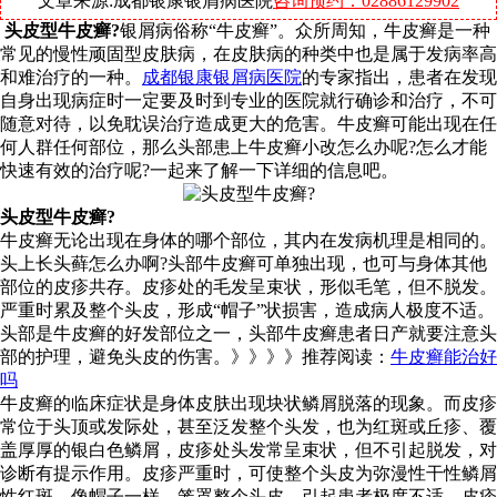
文章来源:成都银康银屑病医院
咨询预约：02886129902
头皮型牛皮癣?
银屑病俗称“牛皮癣”。众所周知，牛皮癣是一种
常见的慢性顽固型皮肤病，在皮肤病的种类中也是属于发病率高
和难治疗的一种。
成都银康银屑病医院
的专家指出，患者在发现
自身出现病症时一定要及时到专业的医院就行确诊和治疗，不可
随意对待，以免耽误治疗造成更大的危害。牛皮癣可能出现在任
何人群任何部位，那么头部患上牛皮癣小改怎么办呢?怎么才能
快速有效的治疗呢?一起来了解一下详细的信息吧。
头皮型牛皮癣?
牛皮癣无论出现在身体的哪个部位，其内在发病机理是相同的。
头上长头藓怎么办啊?头部牛皮癣可单独出现，也可与身体其他
部位的皮疹共存。皮疹处的毛发呈束状，形似毛笔，但不脱发。
严重时累及整个头皮，形成“帽子”状损害，造成病人极度不适。
头部是牛皮癣的好发部位之一，头部牛皮癣患者日产就要注意头
部的护理，避免头皮的伤害。》》》》推荐阅读：
牛皮癣能治好
吗
牛皮癣的临床症状是身体皮肤出现块状鳞屑脱落的现象。而皮疹
常位于头顶或发际处，甚至泛发整个头发，也为红斑或丘疹、覆
盖厚厚的银白色鳞屑，皮疹处头发常呈束状，但不引起脱发，对
诊断有提示作用。皮疹严重时，可使整个头皮为弥漫性干性鳞屑
性红斑，像帽子一样，笼罩整个头皮，引起患者极度不适。皮疹