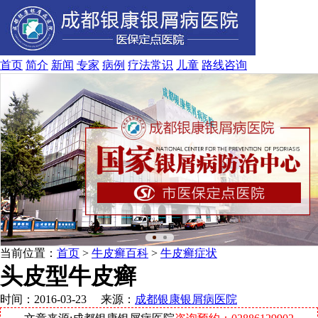
首页
简介
新闻
专家
病例
疗法
常识
儿童
路线
咨询
当前位置：
首页
>
牛皮癣百科
>
牛皮癣症状
头皮型牛皮癣
时间：2016-03-23 来源：
成都银康银屑病医院