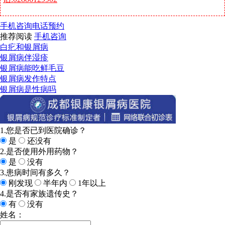
手机咨询
电话预约
推荐阅读
手机咨询
白疕和银屑病
银屑病伴湿疹
银屑病能吃鲜毛豆
银屑病发作特点
银屑病是性病吗
1.您是否已到医院确诊？
是
还没有
2.是否使用外用药物？
是
没有
3.患病时间有多久？
刚发现
半年内
1年以上
4.是否有家族遗传史？
有
没有
姓名：