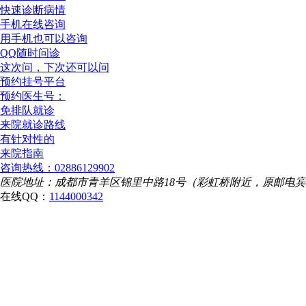
快速诊断病情
手机在线咨询
用手机也可以咨询
QQ随时问诊
这次问，下次还可以问
预约挂号平台
预约医生号：
免排队就诊
来院就诊路线
有针对性的
来院指南
咨询热线：02886129902
医院地址：成都市青羊区锦里中路18号（彩虹桥附近，原邮电
在线QQ：
1144000342