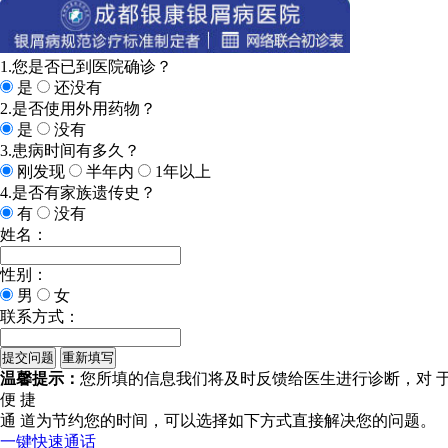
1.您是否已到医院确诊？
是
还没有
2.是否使用外用药物？
是
没有
3.患病时间有多久？
刚发现
半年内
1年以上
4.是否有家族遗传史？
有
没有
姓名：
性别：
男
女
联系方式：
温馨提示：
您所填的信息我们将及时反馈给医生进行诊断，对 
便 捷
通 道
为节约您的时间，可以选择如下方式直接解决您的问题。
一键快速通话