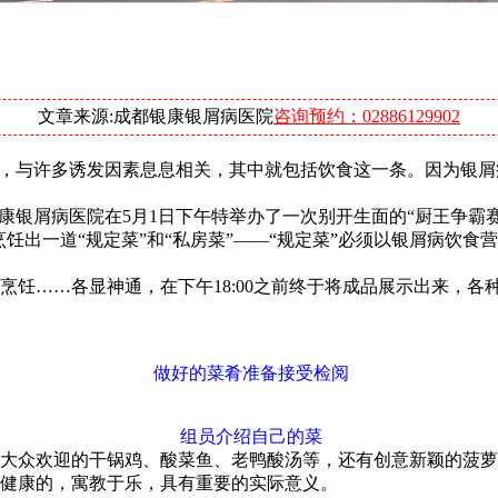
文章来源:成都银康银屑病医院
咨询预约：02886129902
杂，与许多诱发因素息息相关，其中就包括饮食这一条。因为银屑
康银屑病医院在5月1日下午特举办了一次别开生面的“厨王争霸赛
饪出一道“规定菜”和“私房菜”——“规定菜”必须以银屑病饮食
烹饪……各显神通，在下午18:00之前终于将成品展示出来，
做好的菜肴准备接受检阅
组员介绍自己的菜
大众欢迎的干锅鸡、酸菜鱼、老鸭酸汤等，还有创意新颖的菠萝
健康的，寓教于乐，具有重要的实际意义。