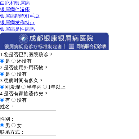
白疕和银屑病
银屑病伴湿疹
银屑病能吃鲜毛豆
银屑病发作特点
银屑病是性病吗
1.您是否已到医院确诊？
是
还没有
2.是否使用外用药物？
是
没有
3.患病时间有多久？
刚发现
半年内
1年以上
4.是否有家族遗传史？
有
没有
姓名：
性别：
男
女
联系方式：