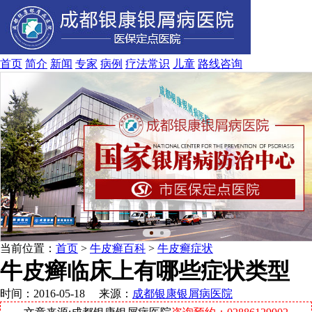
首页
简介
新闻
专家
病例
疗法
常识
儿童
路线
咨询
当前位置：
首页
>
牛皮癣百科
>
牛皮癣症状
牛皮癣临床上有哪些症状类型
时间：2016-05-18 来源：
成都银康银屑病医院