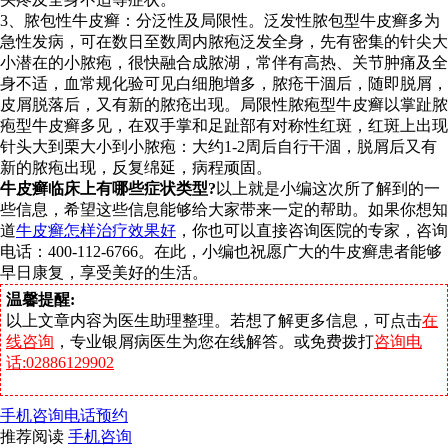
3、脓包性牛皮癣：分泛性及局限性。泛发性脓包型牛皮癣多为
急性发病，可在数日至数周内脓疱泛发全身，先有密集的针尖大
小潜在的小脓疱，很快融合成脓湖，常伴有高热、关节肿痛及全
身不适，血常规化验可见白细胞增多，脓疮干涸后，随即脱屑，
皮屑脱落后，又有新的脓疮出现。局限性脓疱型牛皮癣以掌趾脓
疱型牛皮癣多见，在双手掌和足趾部有对称性红斑，红斑上出现
针头大到栗大小到小脓疱：大约1-2周后自行干涸，脱屑后又有
新的脓疱出现，反复绵延，病程顽固。
牛皮癣临床上有哪些症状类型?
以上就是小编这次所了解到的一
些信息，希望这些信息能够给大家带来一定的帮助。如果你想知
道
牛皮癣怎样治疗效果好
，你也可以直接咨询医院的专家，咨询
电话：400-112-6766。在此，小编也祝愿广大的牛皮癣患者能够
早日康复，享受美好的生活。
温馨提醒:
以上文章内容为医生助理整理。若想了解更多信息，可点击
在
线咨询
，专业银屑病医生为您在线解答。或免费拨打
咨询电
话:02886129902
手机咨询
电话预约
推荐阅读
手机咨询