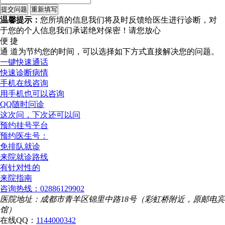
温馨提示：
您所填的信息我们将及时反馈给医生进行诊断，对
于您的个人信息我们承诺绝对保密！请您放心
便 捷
通 道
为节约您的时间，可以选择如下方式直接解决您的问题。
一键快速通话
快速诊断病情
手机在线咨询
用手机也可以咨询
QQ随时问诊
这次问，下次还可以问
预约挂号平台
预约医生号：
免排队就诊
来院就诊路线
有针对性的
来院指南
咨询热线：02886129902
医院地址：成都市青羊区锦里中路18号（彩虹桥附近，原邮电宾
馆）
在线QQ：
1144000342