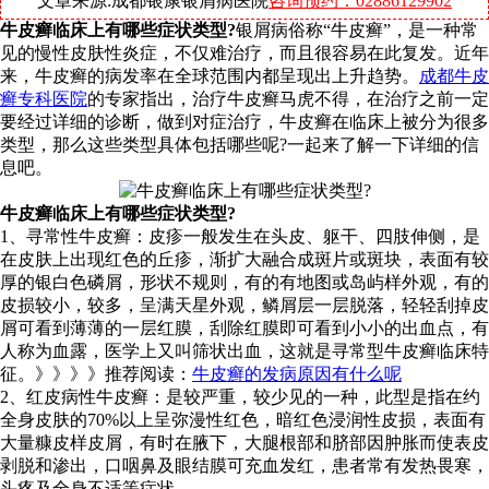
文章来源:成都银康银屑病医院
咨询预约：02886129902
牛皮癣临床上有哪些症状类型?
银屑病俗称“牛皮癣”，是一种常
见的慢性皮肤性炎症，不仅难治疗，而且很容易在此复发。近年
来，牛皮癣的病发率在全球范围内都呈现出上升趋势。
成都牛皮
癣专科医院
的专家指出，治疗牛皮癣马虎不得，在治疗之前一定
要经过详细的诊断，做到对症治疗，牛皮癣在临床上被分为很多
类型，那么这些类型具体包括哪些呢?一起来了解一下详细的信
息吧。
牛皮癣临床上有哪些症状类型?
1、寻常性牛皮癣：皮疹一般发生在头皮、躯干、四肢伸侧，是
在皮肤上出现红色的丘疹，渐扩大融合成斑片或斑块，表面有较
厚的银白色磷屑，形状不规则，有的有地图或岛屿样外观，有的
皮损较小，较多，呈满天星外观，鳞屑层一层脱落，轻轻刮掉皮
屑可看到薄薄的一层红膜，刮除红膜即可看到小小的出血点，有
人称为血露，医学上又叫筛状出血，这就是寻常型牛皮癣临床特
征。》》》》推荐阅读：
牛皮癣的发病原因有什么呢
2、红皮病性牛皮癣：是较严重，较少见的一种，此型是指在约
全身皮肤的70%以上呈弥漫性红色，暗红色浸润性皮损，表面有
大量糠皮样皮屑，有时在腋下，大腿根部和脐部因肿胀而使表皮
剥脱和渗出，口咽鼻及眼结膜可充血发红，患者常有发热畏寒，
头疼及全身不适等症状。