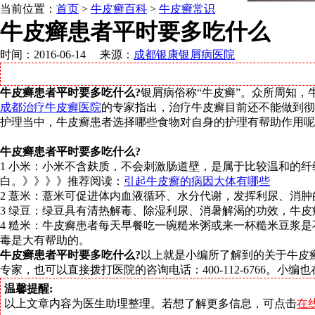
当前位置：
首页
>
牛皮癣百科
>
牛皮癣常识
牛皮癣患者平时要多吃什么
时间：2016-06-14 来源：
成都银康银屑病医院
牛皮癣患者平时要多吃什么?
银屑病俗称“牛皮癣”。众所周知
成都治疗牛皮癣医院
的专家指出，治疗牛皮癣目前还不能做到彻
护理当中，牛皮癣患者选择哪些食物对自身的护理有帮助作用呢
牛皮癣患者平时要多吃什么?
1 小米：小米不含麸质，不会刺激肠道壁，是属于比较温和的
白。》》》》推荐阅读：
引起牛皮癣的病因大体有哪些
2 薏米：薏米可促进体内血液循环、水分代谢，发挥利尿、消
3 绿豆：绿豆具有清热解毒、除湿利尿、消暑解渴的功效，牛
4 糙米：牛皮癣患者每天早餐吃一碗糙米粥或来一杯糙米豆浆
毒是大有帮助的。
牛皮癣患者平时要多吃什么?
以上就是小编所了解到的关于牛皮
专家，也可以直接拨打医院的咨询电话：400-112-6766。
温馨提醒:
以上文章内容为医生助理整理。若想了解更多信息，可点击
在