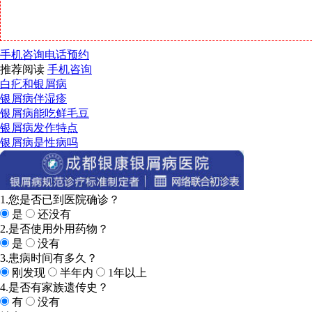
手机咨询
电话预约
推荐阅读
手机咨询
白疕和银屑病
银屑病伴湿疹
银屑病能吃鲜毛豆
银屑病发作特点
银屑病是性病吗
1.您是否已到医院确诊？
是
还没有
2.是否使用外用药物？
是
没有
3.患病时间有多久？
刚发现
半年内
1年以上
4.是否有家族遗传史？
有
没有