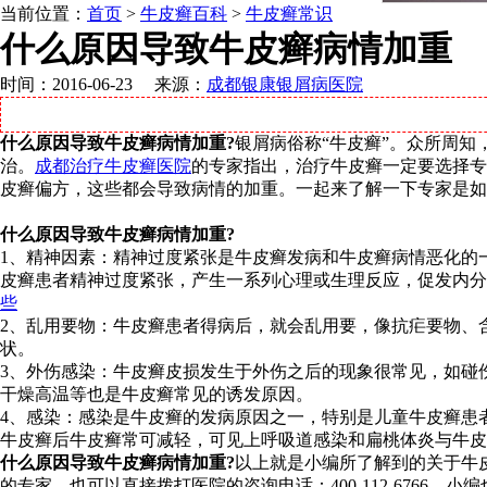
当前位置：
首页
>
牛皮癣百科
>
牛皮癣常识
什么原因导致牛皮癣病情加重
时间：2016-06-23 来源：
成都银康银屑病医院
什么原因导致牛皮癣病情加重?
银屑病俗称“牛皮癣”。众所周
治。
成都治疗牛皮癣医院
的专家指出，治疗牛皮癣一定要选择专
皮癣偏方，这些都会导致病情的加重。一起来了解一下专家是如
什么原因导致牛皮癣病情加重?
1、精神因素：精神过度紧张是牛皮癣发病和牛皮癣病情恶化的
皮癣患者精神过度紧张，产生一系列心理或生理反应，促发内分
些
2、乱用要物：牛皮癣患者得病后，就会乱用要，像抗疟要物、
状。
3、外伤感染：牛皮癣皮损发生于外伤之后的现象很常见，如碰
干燥高温等也是牛皮癣常见的诱发原因。
4、感染：感染是牛皮癣的发病原因之一，特别是儿童牛皮癣患
牛皮癣后牛皮癣常可减轻，可见上呼吸道感染和扁桃体炎与牛皮
什么原因导致牛皮癣病情加重?
以上就是小编所了解到的关于牛
的专家，也可以直接拨打医院的咨询电话：400-112-6766