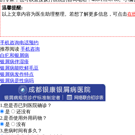
温馨提醒:
以上文章内容为医生助理整理。若想了解更多信息，可点击
在
手机咨询
电话预约
推荐阅读
手机咨询
白疕和银屑病
银屑病伴湿疹
银屑病能吃鲜毛豆
银屑病发作特点
银屑病是性病吗
1.您是否已到医院确诊？
是
还没有
2.是否使用外用药物？
是
没有
3.患病时间有多久？