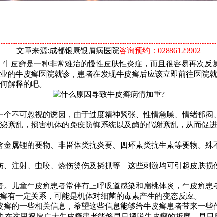
文章来源:成都银康银屑病医院
咨询预约：02886129902
知，牛皮癣是一种非常难治的慢性皮肤性炎症，而且很容易再次反
业的牛皮癣医院就诊，患者在发现牛皮癣后应该立即前往医院就
何解释的吧。
一个不可忽视的诱因，由于过度精神紧张、性情急噪、情绪郁闷
泌紊乱，损害机体的免疫防御系统以及酶的代谢紊乱，从而促进
含金属锂的要物、非甾体类抗炎要、四环素类抗生素等要物。殊
伤、注射、虫咬、烧伤烫伤及挠抓等，这些刺激均可引起皮肤损
者。儿童牛皮癣患者常伴有上呼吸道感染和扁桃体炎，牛皮癣患
癣有一定关系，可能是机体对细菌的毒素产生的变态反应。
皮癣的一些相关信息，希望这些信息能够给牛皮癣患者带来一些
。小编也在这里祝愿广大牛皮癣患者能够早日摆脱牛皮癣的折磨，早日