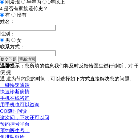
刚发现
半年内
1年以上
4.是否有家族遗传史？
有
没有
姓名：
性别：
男
女
联系方式：
温馨提示：
您所填的信息我们将及时反馈给医生进行诊断，对 
便 捷
通 道
为节约您的时间，可以选择如下方式直接解决您的问题。
一键快速通话
快速诊断病情
手机在线咨询
用手机也可以咨询
QQ随时问诊
这次问，下次还可以问
预约挂号平台
预约医生号：
免排队就诊