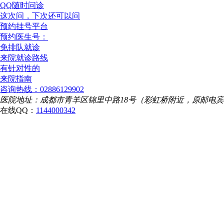
QQ随时问诊
这次问，下次还可以问
预约挂号平台
预约医生号：
免排队就诊
来院就诊路线
有针对性的
来院指南
咨询热线：02886129902
医院地址：成都市青羊区锦里中路18号（彩虹桥附近，原邮电
在线QQ：
1144000342