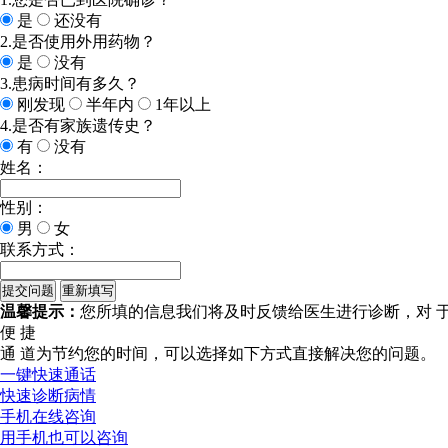
是
还没有
2.是否使用外用药物？
是
没有
3.患病时间有多久？
刚发现
半年内
1年以上
4.是否有家族遗传史？
有
没有
姓名：
性别：
男
女
联系方式：
温馨提示：
您所填的信息我们将及时反馈给医生进行诊断，对 
便 捷
通 道
为节约您的时间，可以选择如下方式直接解决您的问题。
一键快速通话
快速诊断病情
手机在线咨询
用手机也可以咨询