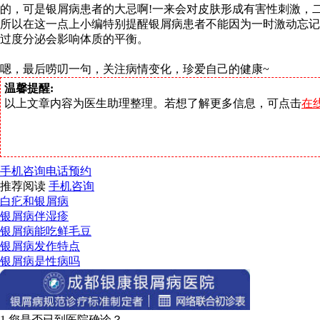
的，可是银屑病患者的大忌啊!一来会对皮肤形成有害性刺激，
所以在这一点上小编特别提醒银屑病患者不能因为一时激动忘记
过度分泌会影响体质的平衡。
嗯，最后唠叨一句，关注病情变化，珍爱自己的健康~
温馨提醒:
以上文章内容为医生助理整理。若想了解更多信息，可点击
在
手机咨询
电话预约
推荐阅读
手机咨询
白疕和银屑病
银屑病伴湿疹
银屑病能吃鲜毛豆
银屑病发作特点
银屑病是性病吗
1.您是否已到医院确诊？