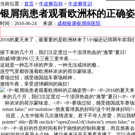
当前位置：
首页
>
牛皮癣百科
>
牛皮癣常识
银屑病患者观看欧洲杯的正确姿
时间：2016-06-24 来源：
成都银康银屑病医院
2016的夏天来了，最重要的是欧洲杯来了!小编还记得两年前我
接下来的几个月，我们注定度过一个澎湃热血的“激擎”夏日!
助威!啤酒!PK!三天三夜三更半夜……
这就是一种忘不掉的声浪，一种无法戒掉的瘾，
连空气里都弥漫着欧洲杯浓浓的荷尔蒙味道。
赛场过招，感受德国战车赛场精神，
激情午夜，享受进球瞬间的疯狂!