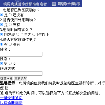
1.您是否已到医院确诊？
是
还没有
2.是否使用外用药物？
是
没有
3.患病时间有多久？
刚发现
半年内
1年以上
4.是否有家族遗传史？
有
没有
姓名：
性别：
男
女
联系方式：
温馨提示：
您所填的信息我们将及时反馈给医生进行诊断，对 
便 捷
通 道
为节约您的时间，可以选择如下方式直接解决您的问题。
一键快速通话
快速诊断病情