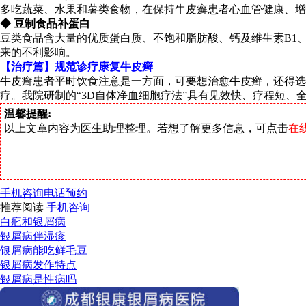
多吃蔬菜、水果和薯类食物，在保持牛皮癣患者心血管健康、增
◆ 豆制食品补蛋白
豆类食品含大量的优质蛋白质、不饱和脂肪酸、钙及维生素B1
来的不利影响。
【治疗篇】规范诊疗康复牛皮癣
牛皮癣患者平时饮食注意是一方面，可要想治愈牛皮癣，还得选
疗。我院研制的“3D自体净血细胞疗法”具有见效快、疗程短
温馨提醒:
以上文章内容为医生助理整理。若想了解更多信息，可点击
在
手机咨询
电话预约
推荐阅读
手机咨询
白疕和银屑病
银屑病伴湿疹
银屑病能吃鲜毛豆
银屑病发作特点
银屑病是性病吗