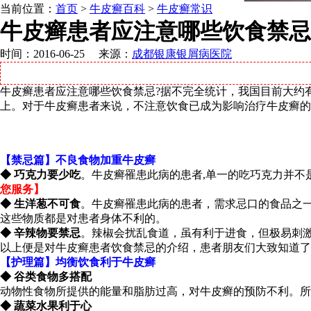
当前位置：
首页
>
牛皮癣百科
>
牛皮癣常识
牛皮癣患者应注意哪些饮食禁忌
时间：2016-06-25 来源：
成都银康银屑病医院
牛皮癣患者应注意哪些饮食禁忌?据不完全统计，我国目前大约有
上。对于牛皮癣患者来说，不注意饮食已成为影响治疗牛皮癣的
【禁忌篇】不良食物加重牛皮癣
◆ 巧克力要少吃
。牛皮癣罹患此病的患者,单一的吃巧克力并不
您服务】
◆ 生洋葱不可食
。牛皮癣罹患此病的患者，需求忌口的食品之
这些物质都是对患者身体不利的。
◆ 辛辣物要禁忌
。辣椒会扰乱食道，虽有利于进食，但极易刺
以上便是对牛皮癣患者饮食禁忌的介绍，患者朋友们大致知道了
【护理篇】均衡饮食利于牛皮癣
◆ 谷类食物多搭配
动物性食物所提供的能量和脂肪过高，对牛皮癣的预防不利。所
◆ 蔬菜水果利于心