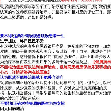
文章来源:成都银康银屑病医院
咨询预约：02886129902
银屑病这种疾病非常的顽固，治疗起来比较的麻烦，所以我们要
认真的对这种疾病进行治疗，并且要做好相对应的保健工作。那
么患上银屑病，该如何是好呢?
要不得!这两种错误观念耽误患者一生
过于担忧，终日惶惶不安
有这种观念的患者多数觉得银屑病是一种疑难的不治之症，加之
皮肤上的疹子影响外观和美容，所以就产生了自卑、悲观甚至惧
怕的心理。这种情况下很轻易“有病乱投医”，临床上那些少数因
为治疗不当而发生严重后果的多属于这一心理类型。
【银屑病虽
不能根治但是可以达到临床治愈，银屑病患者应保持乐观积极的
心态，详情请咨询在线医生】
认为既然不能根治那就干脆丢弃治疗
银屑病早期正确的治疗即使不能达到根治的目的，但至少可以根
除皮疹，减少复发的频率和程度。许多斑块型银屑病顽固的皮
损，以及相当部分非寻常型银屑病的发生和加重都是由于对治疗
的态渡过于消极造成的。
不要怕!正确对待银屑病医生为您支招
因人因病施治