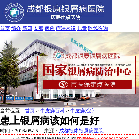
首页
简介
新闻
专家
病例
疗法
常识
儿童
路线
咨询
当前位置：
首页
>
牛皮癣百科
>
牛皮癣治疗
患上银屑病该如何是好
时间：2016-08-15 来源：
成都银康银屑病医院