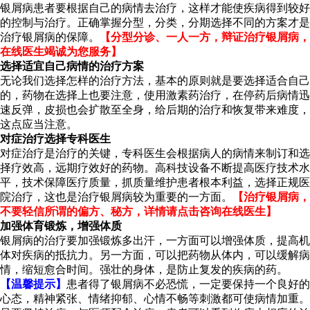
银屑病患者要根据自己的病情去治疗，这样才能使疾病得到较好
的控制与治疗。正确掌握分型，分类，分期选择不同的方案才是
治疗银屑病的保障。
【分型分诊、一人一方，辩证治疗银屑病，
在线医生竭诚为您服务】
选择适宜自己病情的治疗方案
无论我们选择怎样的治疗方法，基本的原则就是要选择适合自己
的，药物在选择上也要注意，使用激素药治疗，在停药后病情迅
速反弹，皮损也会扩散至全身，给后期的治疗和恢复带来难度，
这点应当注意。
对症治疗选择专科医生
对症治疗是治疗的关键，专科医生会根据病人的病情来制订和选
择疗效高，远期疗效好的药物。高科技设备不断提高医疗技术水
平，技术保障医疗质量，抓质量维护患者根本利益，选择正规医
院治疗，这也是治疗银屑病较为重要的一方面。
【治疗银屑病，
不要轻信所谓的偏方、秘方，详情请点击咨询在线医生】
加强体育锻炼，增强体质
银屑病的治疗要加强锻炼多出汗，一方面可以增强体质，提高机
体对疾病的抵抗力。另一方面，可以把药物从体内，可以缓解病
情，缩短愈合时间。强壮的身体，是防止复发的疾病的药。
【温馨提示】
患者得了银屑病不必恐慌，一定要保持一个良好的
心态，精神紧张、情绪抑郁、心情不畅等刺激都可使病情加重。