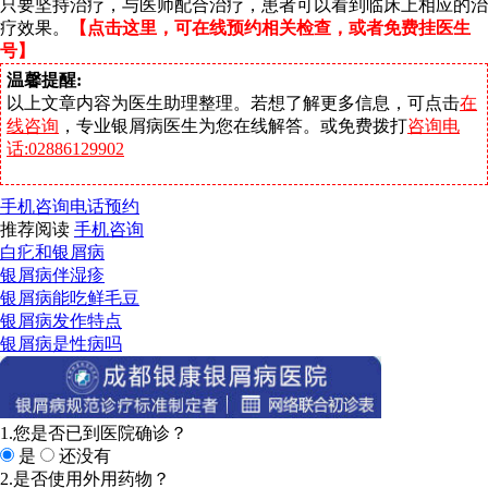
只要坚持治疗，与医师配合治疗，患者可以看到临床上相应的治
疗效果。
【点击这里，可在线预约相关检查，或者免费挂医生
号】
温馨提醒:
以上文章内容为医生助理整理。若想了解更多信息，可点击
在
线咨询
，专业银屑病医生为您在线解答。或免费拨打
咨询电
话:02886129902
手机咨询
电话预约
推荐阅读
手机咨询
白疕和银屑病
银屑病伴湿疹
银屑病能吃鲜毛豆
银屑病发作特点
银屑病是性病吗
1.您是否已到医院确诊？
是
还没有
2.是否使用外用药物？