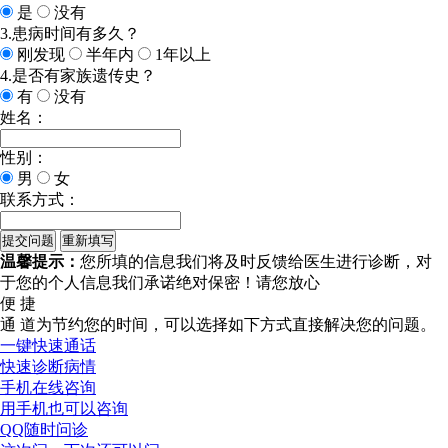
是
没有
3.患病时间有多久？
刚发现
半年内
1年以上
4.是否有家族遗传史？
有
没有
姓名：
性别：
男
女
联系方式：
温馨提示：
您所填的信息我们将及时反馈给医生进行诊断，对
于您的个人信息我们承诺绝对保密！请您放心
便 捷
通 道
为节约您的时间，可以选择如下方式直接解决您的问题。
一键快速通话
快速诊断病情
手机在线咨询
用手机也可以咨询
QQ随时问诊