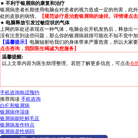
★
不利于银屑病的康复和治疗
银屑病患者长期使用电脑会对患者的视力造成一定的伤害，此外
处的皮肤的病情。
【规范诊疗是治愈银屑病的途径。详情请点击
★
电脑释放引发过敏症状的气体
上网的坏处还表现在一种气体，电脑会在开机发热后，释放出一
没有注意到这些问题，那么你的银屑病就很可能在不知不觉中加
【温馨提示】
电脑辐射给我们的身体带来严重危害，所以大家要
点击咨询，我院医生竭诚为您服务】
温馨提醒:
以上文章内容为医生助理整理。若想了解更多信息，可点击
在
手机咨询
电话预约
推荐阅读
手机咨询
白疕和银屑病
银屑病伴湿疹
银屑病能吃鲜毛豆
银屑病发作特点
银屑病是性病吗