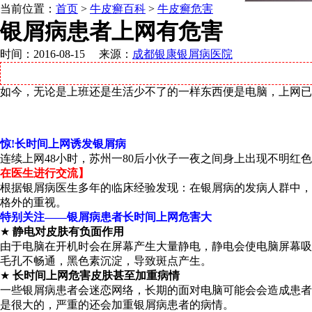
当前位置：
首页
>
牛皮癣百科
>
牛皮癣危害
银屑病患者上网有危害
时间：2016-08-15 来源：
成都银康银屑病医院
如今，无论是上班还是生活少不了的一样东西便是电脑，上网已
惊!长时间上网诱发银屑病
连续上网48小时，苏州一80后小伙子一夜之间身上出现不明红
在医生进行交流】
根据银屑病医生多年的临床经验发现：在银屑病的发病人群中，
格外的重视。
特别关注——银屑病患者长时间上网危害大
★
静电对皮肤有负面作用
由于电脑在开机时会在屏幕产生大量静电，静电会使电脑屏幕吸
毛孔不畅通，黑色素沉淀，导致斑点产生。
★
长时间上网危害皮肤甚至加重病情
一些银屑病患者会迷恋网络，长期的面对电脑可能会会造成患者
是很大的，严重的还会加重银屑病患者的病情。