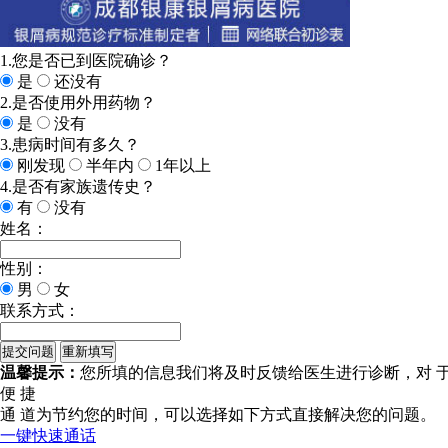
1.您是否已到医院确诊？
是
还没有
2.是否使用外用药物？
是
没有
3.患病时间有多久？
刚发现
半年内
1年以上
4.是否有家族遗传史？
有
没有
姓名：
性别：
男
女
联系方式：
温馨提示：
您所填的信息我们将及时反馈给医生进行诊断，对 
便 捷
通 道
为节约您的时间，可以选择如下方式直接解决您的问题。
一键快速通话