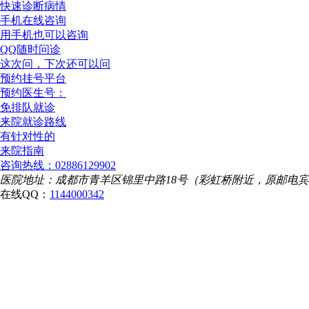
快速诊断病情
手机在线咨询
用手机也可以咨询
QQ随时问诊
这次问，下次还可以问
预约挂号平台
预约医生号：
免排队就诊
来院就诊路线
有针对性的
来院指南
咨询热线：02886129902
医院地址：成都市青羊区锦里中路18号（彩虹桥附近，原邮电
在线QQ：
1144000342