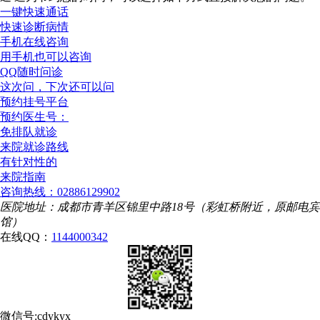
一键快速通话
快速诊断病情
手机在线咨询
用手机也可以咨询
QQ随时问诊
这次问，下次还可以问
预约挂号平台
预约医生号：
免排队就诊
来院就诊路线
有针对性的
来院指南
咨询热线：02886129902
医院地址：成都市青羊区锦里中路18号（彩虹桥附近，原邮电宾
馆）
在线QQ：
1144000342
微信号:cdykyx