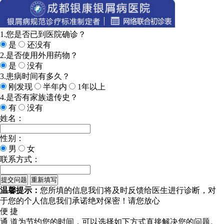
1.您是否已到医院确诊？
是
还没有
2.是否使用外用药物？
是
没有
3.患病时间有多久？
刚发现
半年内
1年以上
4.是否有家族遗传史？
有
没有
姓名：
性别：
男
女
联系方式：
温馨提示：
您所填的信息我们将及时反馈给医生进行诊断，对
于您的个人信息我们承诺绝对保密！请您放心
便 捷
通 道
为节约您的时间，可以选择如下方式直接解决您的问题。