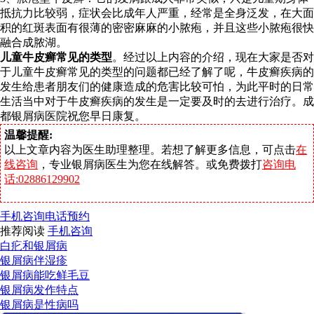
抵抗力比较弱，症状会比成年人严重，经常是全身泛发，在大面
积的红斑表面有很薄的密密麻麻的小脓疱，并且这些小脓疱很快
融合成脓湖。
儿童牛皮癣常见的类型
。经过以上内容的介绍，现在大家是否对
于儿童牛皮癣常见的类型的问题都已经了解了呢，牛皮癣疾病的
发生给患者朋友们的健康造成的危害比较可怕，为此平时的日常
生活当中对于牛皮癣疾病的发生是一定要及时的去进行治疗。成
都银屑病医院祝您早日康复。
温馨提醒:
以上文章内容为医生助理整理。若想了解更多信息，可点击
在
线咨询
，专业银屑病医生为您在线解答。或免费拨打
咨询电
话:02886129902
手机咨询
电话预约
推荐阅读
手机咨询
白疕和银屑病
银屑病伴湿疹
银屑病能吃鲜毛豆
银屑病发作特点
银屑病是性病吗