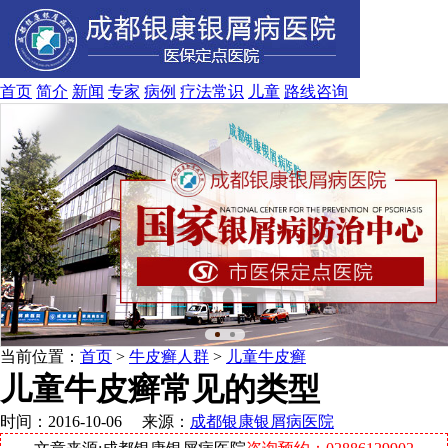
首页
简介
新闻
专家
病例
疗法
常识
儿童
路线
咨询
当前位置：
首页
>
牛皮癣人群
>
儿童牛皮癣
儿童牛皮癣常见的类型
时间：2016-10-06 来源：
成都银康银屑病医院