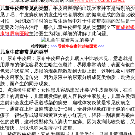
文章来源:成都银康银屑病医院
咨询预约：02886129902
儿童牛皮癣常见的类型
。牛皮癣疾病的出现大家并不是特别的少
见了吧，牛皮癣疾病的发生给患者朋友们的健康造成的危害比较
可怕，为此我们平时的日常生活当中对于牛皮癣疾病的发生是一
定要及时的去治疗，那么儿童牛皮癣常见的类型呢？下
面成都银
康银屑病医院
主治医生为我们详细的讲解了此问题。
推荐阅读：
>>>
导致牛皮癣的过敏因素
<<<
儿童牛皮癣常见的类型
1、尿布牛皮癣：尿布牛皮癣在婴儿病人中比较常见，意思就是
用尿布的部位容易发生暗红色斑片，界限非常清楚，表面有银白
色云片状皮屑，皮损的现象能散发到大腿上部。这种现象可能有
牛皮癣家族遗传史，因为尿液中的尿素分解成氨类物质，刺激皮
肤，而产生的同形现象。
2、点滴状牛皮癣：女性患儿容易患发此类型牛皮癣疾病，在临
床上的调查中，儿童期发病的病人容易发生家族史，儿童在发病
之前都会发生呼吸道感染的病史，扁桃体发炎就是常见疾病之
一，通常在上呼吸道感染后2一3周，全身浮现象红痱子似的小红
疹子，很快形成绿豆和黄豆大的小红斑点，轻轻一刮表面有银白
色的皮屑，这种类型称为点滴状牛皮癣。因为发病比较突然，又
比较快，所以也称为发疹型牛皮癣。
3、脓疱型牛皮癣：它的发病跟成人非常类似，只是儿童期身体