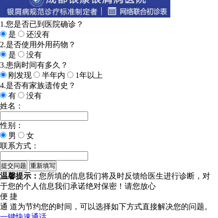
1.您是否已到医院确诊？
是
还没有
2.是否使用外用药物？
是
没有
3.患病时间有多久？
刚发现
半年内
1年以上
4.是否有家族遗传史？
有
没有
姓名：
性别：
男
女
联系方式：
温馨提示：
您所填的信息我们将及时反馈给医生进行诊断，对
于您的个人信息我们承诺绝对保密！请您放心
便 捷
通 道
为节约您的时间，可以选择如下方式直接解决您的问题。
一键快速通话