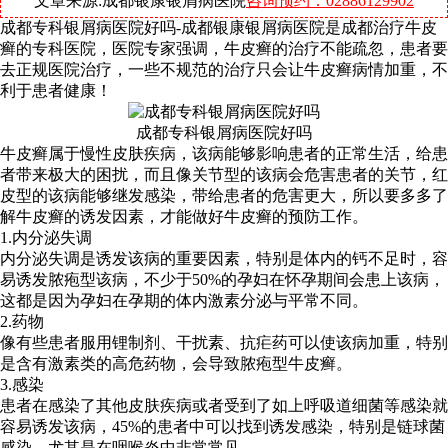
文章来源:成都银康银屑病医院
咨询预约：02886129902
成都专科银屑病医院好吗-成都银康银屑病医院是成都治疗牛皮
癣的专科医院，医院专家强调，牛皮癣的治疗不能疏忽，患者要
去正规医院治疗，一些不规范的治疗只会让牛皮癣病情加重，不
利于患者健康！
成都专科银屑病医院好吗
牛皮癣属于慢性皮肤疾病，该病能够影响患者的正常生活，给患
者带来极大的困扰，而且像关节型的该病会危害患者的关节，红
皮型的该病能够继发感染，带给患者的危害更大，所以要多多了
解牛皮癣的诱发因素，才能做好牛皮癣的预防工作。
1.内分泌失调
内分泌失调是诱发该病的重要因素，特别是体内的钙不足时，容
易诱发脓疱型该病，不少于50%的孕妇在怀孕期间会患上该病，
这都是因为孕妇在孕期的体内激素分泌与平常不同。
2.药物
像有些患者服用锂制剂、干扰素、抗疟药可以使该病加重，特别
是含有激素类的高危药物，会导致脓疱型牛皮癣。
3.感染
患者在感染了其他皮肤疾病或者受到了如上呼吸道细菌等感染就
容易诱发该病，45%的患者中可以找到诱发感染，特别是链球菌
感染，尤其是在咽喉炎中非常常见。