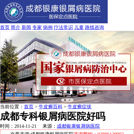
首页
简介
新闻
专家
病例
疗法
常识
儿童
路线
咨询
当前位置：
首页
>
牛皮癣百科
>
牛皮癣症状
成都专科银屑病医院好吗
时间：2014-11-21 来源：
成都银康银屑病医院