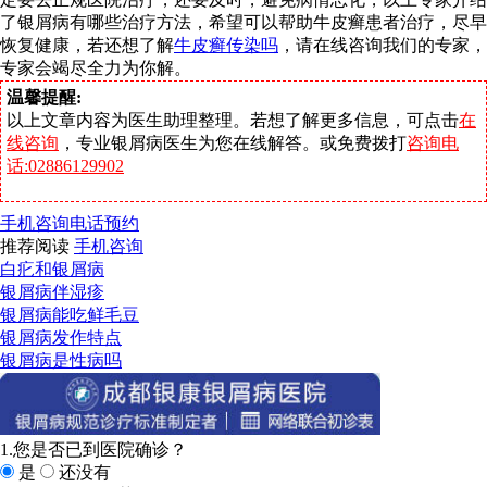
了银屑病有哪些治疗方法，希望可以帮助牛皮癣患者治疗，尽早
恢复健康，若还想了解
牛皮癣传染吗
，请在线咨询我们的专家，
专家会竭尽全力为你解。
温馨提醒:
以上文章内容为医生助理整理。若想了解更多信息，可点击
在
线咨询
，专业银屑病医生为您在线解答。或免费拨打
咨询电
话:02886129902
手机咨询
电话预约
推荐阅读
手机咨询
白疕和银屑病
银屑病伴湿疹
银屑病能吃鲜毛豆
银屑病发作特点
银屑病是性病吗
1.您是否已到医院确诊？
是
还没有