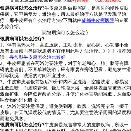
文章来源:成都银康银屑病医院
咨询预约：02886129902
银屑病可以怎么治疗?
牛皮癣又叫做银屑病，是常见的慢性皮肤
疾病，它容易复发，难治愈，所以最好治疗方法是早发现早治
疗，那牛皮癣有什么治疗方法?下面就由
成都牛皮癣医院
的专家
为你介绍。
银屑病可以怎么治疗?
1、伴有高热大汗、高血压病、主动脉瘤、冠心病、心功能不全
及有出血倾向等症状患者不宜使用此种方法治疗。》》》推荐阅
读：
寻常型牛皮癣怎么治比较好
2、牛皮癣患者在药浴时要注意，对于年老和心、肺、脑等有障
碍的患者们，不宜单独洗浴，应有家属在旁边照看，避免发生滑
到等状况，洗浴的时间不宜过长。
3、牛皮癣患者饭前饭后30分钟内不宜洗浴。空腹洗浴，容易发
生低血糖，而虚脱昏倒。饭后饱腹沐浴，全身体表血管被热水刺
激而扩张，会降低胃酸的分泌，并使消化器官功能减低，从而影
响食物的消化吸收。
4、沐浴时要注意保暖，避免受到寒、吹风，洗浴完毕马上擦干
皮肤。在天气温度较低的情况下，尤其要注意洗浴周围的温度和
而避免风寒。
银屑病可以怎么治疗?
牛皮癣是危害非常大的皮肤疾病，所以一
定要去正规医院治疗，还要及时，避免病情恶化，以上专家介绍