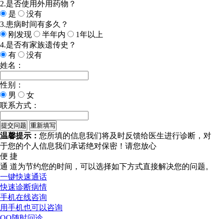
2.是否使用外用药物？
是
没有
3.患病时间有多久？
刚发现
半年内
1年以上
4.是否有家族遗传史？
有
没有
姓名：
性别：
男
女
联系方式：
温馨提示：
您所填的信息我们将及时反馈给医生进行诊断，对
于您的个人信息我们承诺绝对保密！请您放心
便 捷
通 道
为节约您的时间，可以选择如下方式直接解决您的问题。
一键快速通话
快速诊断病情
手机在线咨询
用手机也可以咨询
QQ随时问诊