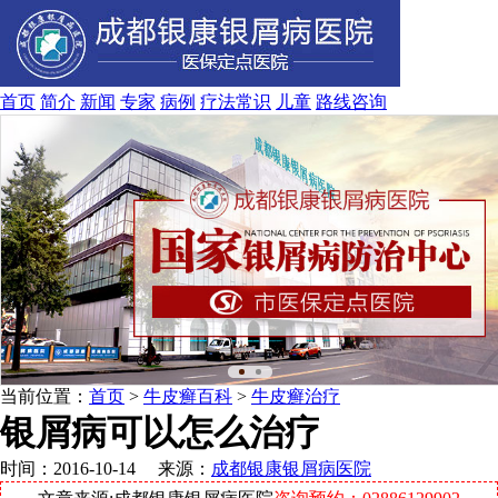
首页
简介
新闻
专家
病例
疗法
常识
儿童
路线
咨询
当前位置：
首页
>
牛皮癣百科
>
牛皮癣治疗
银屑病可以怎么治疗
时间：2016-10-14 来源：
成都银康银屑病医院