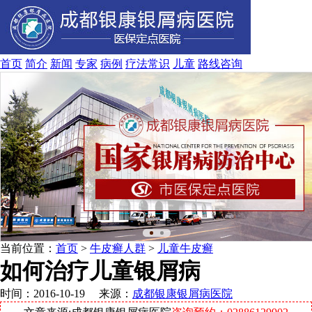
首页
简介
新闻
专家
病例
疗法
常识
儿童
路线
咨询
当前位置：
首页
>
牛皮癣人群
>
儿童牛皮癣
如何治疗儿童银屑病
时间：2016-10-19 来源：
成都银康银屑病医院