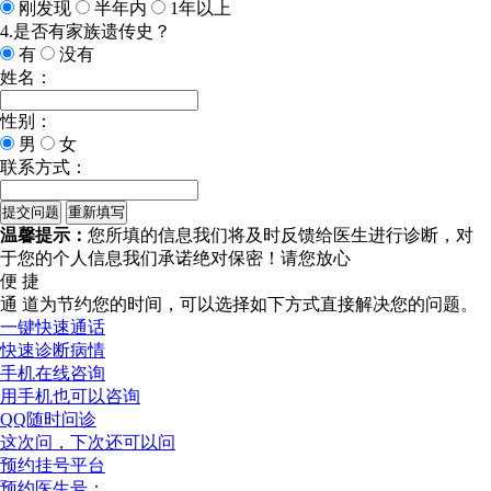
刚发现
半年内
1年以上
4.是否有家族遗传史？
有
没有
姓名：
性别：
男
女
联系方式：
温馨提示：
您所填的信息我们将及时反馈给医生进行诊断，对
于您的个人信息我们承诺绝对保密！请您放心
便 捷
通 道
为节约您的时间，可以选择如下方式直接解决您的问题。
一键快速通话
快速诊断病情
手机在线咨询
用手机也可以咨询
QQ随时问诊
这次问，下次还可以问
预约挂号平台
预约医生号：