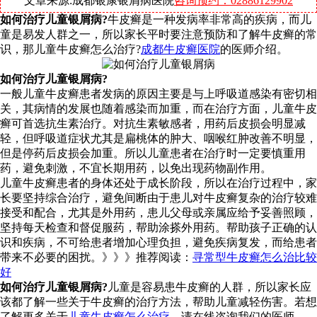
文章来源:成都银康银屑病医院
咨询预约：02886129902
如何治疗儿童银屑病?
牛皮癣是一种发病率非常高的疾病，而儿
童是易发人群之一，所以家长平时要注意预防和了解牛皮癣的常
识，那儿童牛皮癣怎么治疗?
成都牛皮癣医院
的医师介绍。
如何治疗儿童银屑病?
一般儿童牛皮癣患者发病的原因主要是与上呼吸道感染有密切相
关，其病情的发展也随着感染而加重，而在治疗方面，儿童牛皮
癣可首选抗生素治疗。对抗生素敏感者，用药后皮损会明显减
轻，但呼吸道症状尤其是扁桃体的肿大、咽喉红肿改善不明显，
但是停药后皮损会加重。所以儿童患者在治疗时一定要慎重用
药，避免刺激，不宜长期用药，以免出现药物副作用。
儿童牛皮癣患者的身体还处于成长阶段，所以在治疗过程中，家
长要坚持综合治疗，避免间断由于患儿对牛皮癣复杂的治疗较难
接受和配合，尤其是外用药，患儿父母或亲属应给予妥善照顾，
坚持每天检查和督促服药，帮助涂搽外用药。帮助孩子正确的认
识和疾病，不可给患者增加心理负担，避免疾病复发，而给患者
带来不必要的困扰。》》》推荐阅读：
寻常型牛皮癣怎么治比较
好
如何治疗儿童银屑病?
儿童是容易患牛皮癣的人群，所以家长应
该都了解一些关于牛皮癣的治疗方法，帮助儿童减轻伤害。若想
了解更多关于
儿童牛皮癣怎么治疗
，请在线咨询我们的医师。