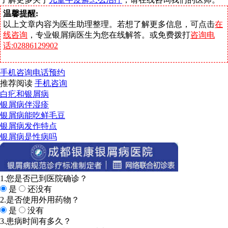
温馨提醒:
以上文章内容为医生助理整理。若想了解更多信息，可点击
在
线咨询
，专业银屑病医生为您在线解答。或免费拨打
咨询电
话:02886129902
手机咨询
电话预约
推荐阅读
手机咨询
白疕和银屑病
银屑病伴湿疹
银屑病能吃鲜毛豆
银屑病发作特点
银屑病是性病吗
1.您是否已到医院确诊？
是
还没有
2.是否使用外用药物？
是
没有
3.患病时间有多久？