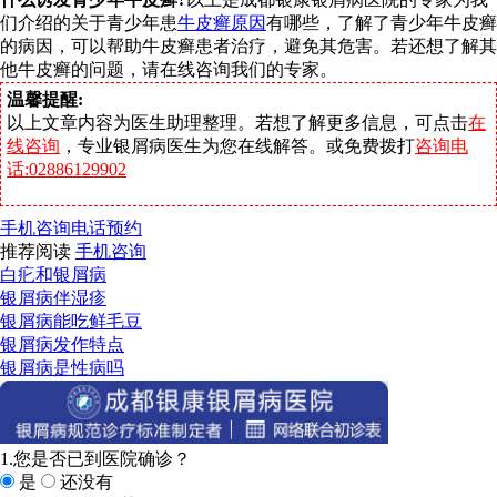
们介绍的关于青少年患
牛皮癣原因
有哪些，了解了青少年牛皮癣
的病因，可以帮助牛皮癣患者治疗，避免其危害。若还想了解其
他牛皮癣的问题，请在线咨询我们的专家。
温馨提醒:
以上文章内容为医生助理整理。若想了解更多信息，可点击
在
线咨询
，专业银屑病医生为您在线解答。或免费拨打
咨询电
话:02886129902
手机咨询
电话预约
推荐阅读
手机咨询
白疕和银屑病
银屑病伴湿疹
银屑病能吃鲜毛豆
银屑病发作特点
银屑病是性病吗
1.您是否已到医院确诊？
是
还没有