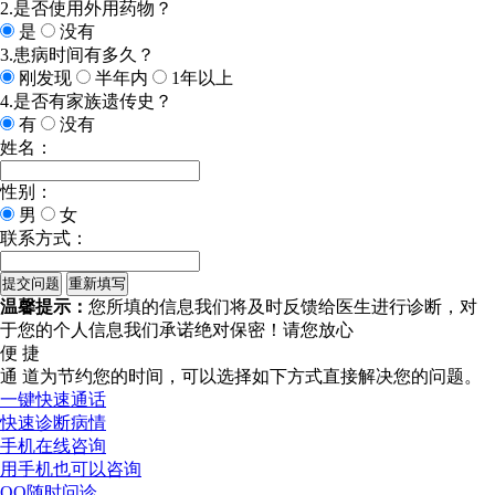
2.是否使用外用药物？
是
没有
3.患病时间有多久？
刚发现
半年内
1年以上
4.是否有家族遗传史？
有
没有
姓名：
性别：
男
女
联系方式：
温馨提示：
您所填的信息我们将及时反馈给医生进行诊断，对
于您的个人信息我们承诺绝对保密！请您放心
便 捷
通 道
为节约您的时间，可以选择如下方式直接解决您的问题。
一键快速通话
快速诊断病情
手机在线咨询
用手机也可以咨询
QQ随时问诊