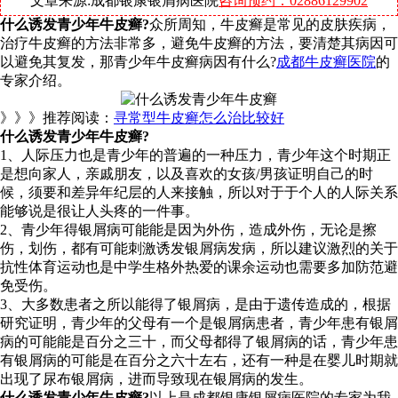
文章来源:成都银康银屑病医院
咨询预约：02886129902
什么诱发青少年牛皮癣?
众所周知，牛皮癣是常见的皮肤疾病，
治疗牛皮癣的方法非常多，避免牛皮癣的方法，要清楚其病因可
以避免其复发，那青少年牛皮癣病因有什么?
成都牛皮癣医院
的
专家介绍。
》》》推荐阅读：
寻常型牛皮癣怎么治比较好
什么诱发青少年牛皮癣?
1、人际压力也是青少年的普遍的一种压力，青少年这个时期正
是想向家人，亲戚朋友，以及喜欢的女孩/男孩证明自己的时
候，须要和差异年纪层的人来接触，所以对于于个人的人际关系
能够说是很让人头疼的一件事。
2、青少年得银屑病可能能是因为外伤，造成外伤，无论是擦
伤，划伤，都有可能刺激诱发银屑病发病，所以建议激烈的关于
抗性体育运动也是中学生格外热爱的课余运动也需要多加防范避
免受伤。
3、大多数患者之所以能得了银屑病，是由于遗传造成的，根据
研究证明，青少年的父母有一个是银屑病患者，青少年患有银屑
病的可能能是百分之三十，而父母都得了银屑病的话，青少年患
有银屑病的可能是在百分之六十左右，还有一种是在婴儿时期就
出现了尿布银屑病，进而导致现在银屑病的发生。
什么诱发青少年牛皮癣?
以上是成都银康银屑病医院的专家为我