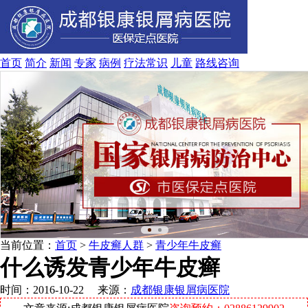
首页
简介
新闻
专家
病例
疗法
常识
儿童
路线
咨询
当前位置：
首页
>
牛皮癣人群
>
青少年牛皮癣
什么诱发青少年牛皮癣
时间：2016-10-22 来源：
成都银康银屑病医院