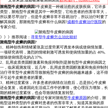
文章来源:成都银康银屑病医院
咨询预约：02886129902
脓疱型牛皮癣的病因?
牛皮癣是一种难治愈的皮肤疾病，它许多
类型，脓疱型牛皮癣是其中一种类型，它给患者的伤害非常大，
所以要尽早治疗，但是牛皮癣非常不容易治疗，所以治疗时要了
解其病因，那脓疱型牛皮癣有什么病因?
成都牛皮癣治疗医院
的
专家介绍。
》》》推荐阅读：
寻常型牛皮癣怎么治比较好
脓疱型牛皮癣的病因?
1、精神创伤和情绪紧张及过度劳累可诱发本病或使病情加重。
一项研究表明，激烈的情绪刺激可诱发和使病情加重的占 40%,
烦恼使病情恶化的占37%.
2、乱用皮质类固醇激素和免疫抑制剂是脓包型牛皮癣的病因之
一，临床观测发现，近几年，乱用皮质类固醇激素和免疫抑制剂
治疗寻常型牛皮癣而导致脓疱型牛皮癣的病例越来越多，这不得
不引起牛皮癣患者的重要。
3、精神过度紧张，许多患者的病情在治愈后，总是担心牛皮癣
还会复发，或者因此生活或工作中的事情，使心理压力增加，长
期的精神过度紧张，也会导致病情复发转型。
脓疱型牛皮癣的病因?
通过专家对脓疱型
牛皮癣原因
的介绍，脓
疱型这种类型的牛皮癣对患者的伤害非常大，知道其发病的原
因，希望牛皮癣患者尽早治疗。若还想了解更多关于银屑病的问