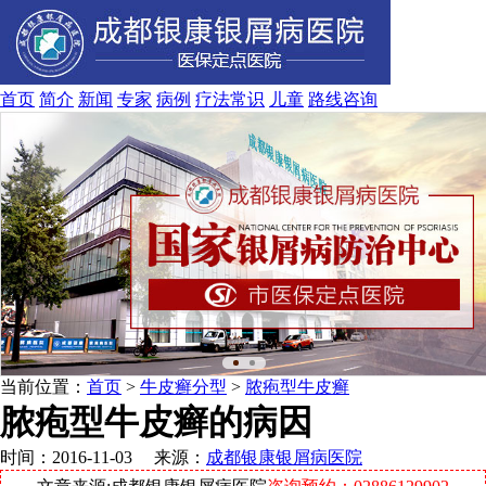
首页
简介
新闻
专家
病例
疗法
常识
儿童
路线
咨询
当前位置：
首页
>
牛皮癣分型
>
脓疱型牛皮癣
脓疱型牛皮癣的病因
时间：2016-11-03 来源：
成都银康银屑病医院