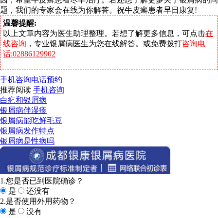
题，我们的专家会在线为你解答。祝牛皮癣患者早日康复!
温馨提醒:
以上文章内容为医生助理整理。若想了解更多信息，可点击
在
线咨询
，专业银屑病医生为您在线解答。或免费拨打
咨询电
话:02886129902
手机咨询
电话预约
推荐阅读
手机咨询
白疕和银屑病
银屑病伴湿疹
银屑病能吃鲜毛豆
银屑病发作特点
银屑病是性病吗
1.您是否已到医院确诊？
是
还没有
2.是否使用外用药物？
是
没有