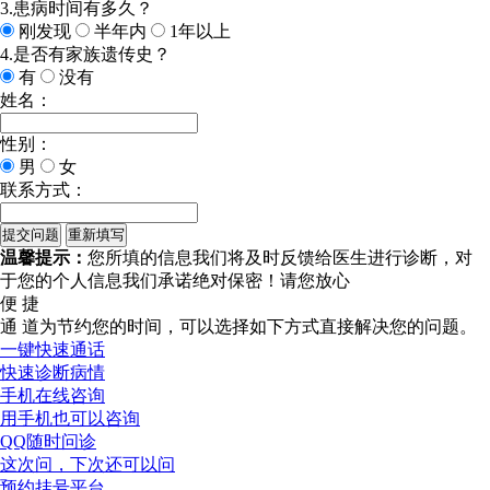
3.患病时间有多久？
刚发现
半年内
1年以上
4.是否有家族遗传史？
有
没有
姓名：
性别：
男
女
联系方式：
温馨提示：
您所填的信息我们将及时反馈给医生进行诊断，对
于您的个人信息我们承诺绝对保密！请您放心
便 捷
通 道
为节约您的时间，可以选择如下方式直接解决您的问题。
一键快速通话
快速诊断病情
手机在线咨询
用手机也可以咨询
QQ随时问诊
这次问，下次还可以问
预约挂号平台