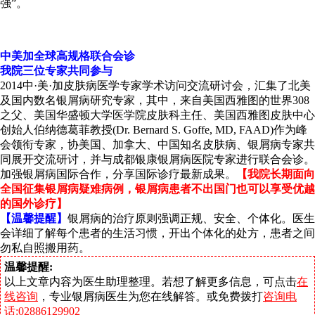
强”。
中美加全球高规格联合会诊
我院三位专家共同参与
2014中·美·加皮肤病医学专家学术访问交流研讨会，汇集了北美
及国内数名银屑病研究专家，其中，来自美国西雅图的世界308
之父、美国华盛顿大学医学院皮肤科主任、美国西雅图皮肤中心
创始人伯纳德葛菲教授(Dr. Bernard S. Goffe, MD, FAAD)作为峰
会领衔专家，协美国、加拿大、中国知名皮肤病、银屑病专家共
同展开交流研讨，并与成都银康银屑病医院专家进行联合会诊。
加强银屑病国际合作，分享国际诊疗最新成果。
【我院长期面向
全国征集银屑病疑难病例，银屑病患者不出国门也可以享受优越
的国外诊疗】
【温馨提醒】
银屑病的治疗原则强调正规、安全、个体化。医生
会详细了解每个患者的生活习惯，开出个体化的处方，患者之间
勿私自照搬用药。
温馨提醒:
以上文章内容为医生助理整理。若想了解更多信息，可点击
在
线咨询
，专业银屑病医生为您在线解答。或免费拨打
咨询电
话:02886129902