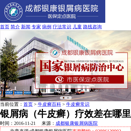
首页
简介
新闻
专家
病例
疗法
常识
儿童
路线
咨询
当前位置：
首页
>
牛皮癣百科
>
牛皮癣常识
银屑病（牛皮癣）疗效差在哪里
时间：2016-11-21 来源：
成都银康银屑病医院