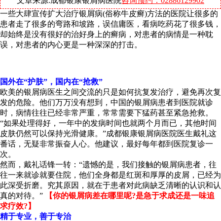
文章来源:成都银康银屑病医院
咨询预约：02886129902
一些大肆宣传扩大治疗银屑病(俗称牛皮癣)方法的医院让很多的
患者走了很多的弯路和坡路，误信庸医，看病吃药花了很多钱，
却始终是没有很好的治好身上的癣病，对患者的病情是一种耽
误，对患者的内心更是一种深深的打击。
国外在“护肤”，国内在“抢救”
欧美的银屑病医生之间交流的只是如何抗复发治疗，避免再次复
发的危险。他们万万没有想到，中国的银屑病患者到医院就诊
时，病情往往已经非常严重，常常需要下猛药甚至紧急抢救。
“如果处理得好，一年中的发病时间也就两个月而已，其他时间
皮肤仍然可以保持光滑健康。”成都银康银屑病医院医生戴礼这
番话，无疑非常振奋人心。他建议，最好每年都到医院复诊一
次。
然而，戴礼话锋一转：“遗憾的是，我们接触的银屑病患者，往
往一来就诊就要住院，他们全身都是红斑和厚厚的皮屑，已经为
此深受折磨。究其原因，就在于患者对此病缺乏清晰的认识和认
真的对待。”
【你的银屑病差在哪里呢?是急于求成还是一味追
求疗效?】
精于专业，善于专治