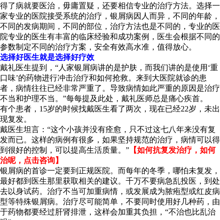
得了病就要医治，毋庸置疑，还要相信专业的治疗方法。选择一
家专业的医院接受系统的治疗，银屑病因人而异，不同的年龄，
不同的发病期间，不同的部位，治疗方法也是不同的，专业的医
院专业的医生有丰富的临床经验和成功案例，医生会根据不同的
参数制定不同的治疗方案，安全有效高水准，值得放心。
选择好医生就是选择好疗效
戴礼医生提到，“人家银屑病讲的是护肤，而我们讲的是使用‘重
口味’的药物进行冲击治疗和如何抢救。来到大医院就诊的患
者，病情往往已经非常严重了。导致病情如此严重的原因是治疗
不当和护理不当。”每每提及此处，戴礼医师总是痛心疾首。
有个患者，15岁的时候找戴医生看了两次，现在已经22岁，未出
现复发。
戴医生坦言：“这个小孩并没有痊愈，只不过这七八年来没有复
发而已。这样的病例有很多，如果坚持规范的治疗，病情可以得
到很好的控制，可以提高生活质量。”
【如何抗复发治疗，如何
治呢，点击咨询】
银屑病的首诊一定要到正规医院。而每年的冬季，哪怕未复发，
最好都到医生那里获取相关的建议。千万不要病急乱投医，到处
去以身试药。治疗不当可加重病情，或发展成为脓疱型或红皮病
型等特殊银屑病。治疗尽可能简单，不要同时使用好几种药，由
于药物都要经过肝肾排泄，这样会加重其负担，“不治也比乱治