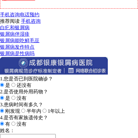
手机咨询
电话预约
推荐阅读
手机咨询
白疕和银屑病
银屑病伴湿疹
银屑病能吃鲜毛豆
银屑病发作特点
银屑病是性病吗
1.您是否已到医院确诊？
是
还没有
2.是否使用外用药物？
是
没有
3.患病时间有多久？
刚发现
半年内
1年以上
4.是否有家族遗传史？
有
没有
姓名：