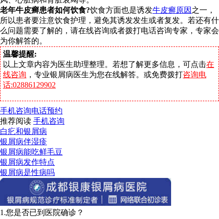
老年牛皮癣患者如何饮食?
饮食方面也是诱发
牛皮癣原因
之一，
所以患者要注意饮食护理，避免其诱发发生或者复发。若还有什
么问题需要了解的，请在线咨询或者拨打电话咨询专家，专家会
为你解答的。
温馨提醒:
以上文章内容为医生助理整理。若想了解更多信息，可点击
在
线咨询
，专业银屑病医生为您在线解答。或免费拨打
咨询电
话:02886129902
手机咨询
电话预约
推荐阅读
手机咨询
白疕和银屑病
银屑病伴湿疹
银屑病能吃鲜毛豆
银屑病发作特点
银屑病是性病吗
1.您是否已到医院确诊？