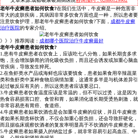
文章来源:成都银康银屑病医院
咨询预约：02886129902
老年牛皮癣患者如何饮食?
在我们生活中，牛皮癣是一种危害非
常大的皮肤疾病，其病因非常多饮食方面也是一种，所以患者要
注意饮食护理，那老年牛皮癣患者如何饮食?下面，
成都牛皮癣
治疗医院
的专家介绍。
》》》推荐阅读：
成都哪个医院治疗牛皮癣最好
老年牛皮癣患者如何饮食?
1.患有牛皮癣患者在饮食上，应该吃七八分饱，如果长期贪多求
饱，主会增加肠胃的消化吸收负担，而且还会诱发或加重心脑血
管疾病，导致发生猝死。
2.在鱼虾类水产品或海鲜也应该要慎食，患者如果食用辛辣蔬菜
类和鱼虾类中某种食物后病情加重，这通常多半是与机体差异引
起过敏反应有关的，所以这类患者应该要忌口。
3.牛皮癣患者饮食温度应该是常温的，但不可以过烫，这是因为
热食容易损害口腔、食管和胃，如果消化道长期受烫热刺激，就
非常容易患有胃癌、食道癌。
4.牛皮癣患者如果饮酒也是会加重牛皮癣的症状，并且牛皮癣患
者如果长期贪杯饮酒，不仅会加重心脏负担，还会导致肝硬化，
而且据临床观察饮酒者的复发率明显高于不饮酒的牛皮癣患者。
5.牛皮癣患者如果摄入的钠盐过多，就非常容易引起高血压、中
风、心脏病和肾脏衰竭等。