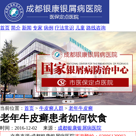
首页
简介
新闻
专家
病例
疗法
常识
儿童
路线
咨询
当前位置：
首页
>
牛皮癣人群
>
老年牛皮癣
老年牛皮癣患者如何饮食
时间：2016-12-02 来源：
成都银康银屑病医院