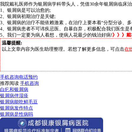
我院戴礼医师作为银屑病学科带头人，凭借30余年银屑病临床
1、银屑病是可以治愈的;
2、银屑病初期治疗是关键;
3、银屑病的治疗不能依赖激素，在治疗上要本着“分型分诊、多
4、银屑病患者不可讳疾忌医、自暴自弃，积极配合我们医生是有
5、我们一定要为病人着想，使病人花最少的钱治好病!
》》》戴
温馨提醒:
以上文章内容为医生助理整理。若想了解更多信息，可点击
在
手机咨询
电话预约
推荐阅读
手机咨询
白疕和银屑病
银屑病伴湿疹
银屑病能吃鲜毛豆
银屑病发作特点
银屑病是性病吗