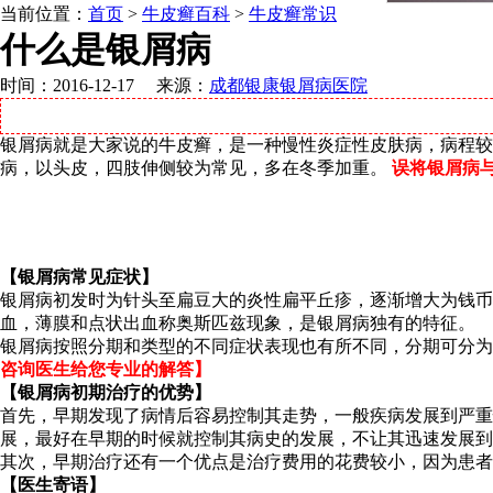
当前位置：
首页
>
牛皮癣百科
>
牛皮癣常识
什么是银屑病
时间：2016-12-17 来源：
成都银康银屑病医院
银屑病就是大家说的牛皮癣，是一种慢性炎症性皮肤病，病程较
病，以头皮，四肢伸侧较为常见，多在冬季加重。
误将银屑病
【银屑病常见症状】
银屑病初发时为针头至扁豆大的炎性扁平丘疹，逐渐增大为钱币
血，薄膜和点状出血称奥斯匹兹现象，是银屑病独有的特征。
银屑病按照分期和类型的不同症状表现也有所不同，分期可分为
咨询医生给您专业的解答】
【银屑病初期治疗的优势】
首先，早期发现了病情后容易控制其走势，一般疾病发展到严
展，最好在早期的时候就控制其病史的发展，不让其迅速发展到
其次，早期治疗还有一个优点是治疗费用的花费较小，因为患
【医生寄语】