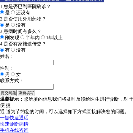
1.您是否已到医院确诊？
是
还没有
2.是否使用外用药物？
是
没有
3.患病时间有多久？
刚发现
半年内
1年以上
4.是否有家族遗传史？
有
没有
姓名：
性别：
男
女
联系方式：
温馨提示：
您所填的信息我们将及时反馈给医生进行诊断，对 
便 捷
通 道
为节约您的时间，可以选择如下方式直接解决您的问题。
一键快速通话
快速诊断病情
手机在线咨询